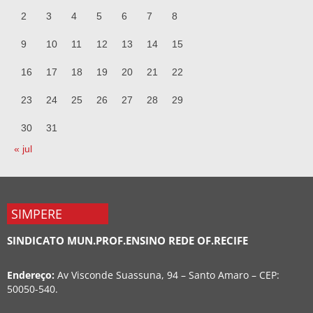
2
3
4
5
6
7
8
9
10
11
12
13
14
15
16
17
18
19
20
21
22
23
24
25
26
27
28
29
30
31
« jul
SIMPERE
SINDICATO MUN.PROF.ENSINO REDE OF.RECIFE
Endereço:
Av Visconde Suassuna, 94 – Santo Amaro – CEP:
50050-540.