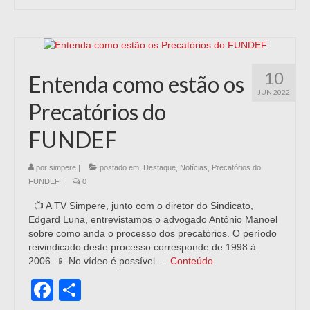
10
Entenda como estão os
JUN 2022
Precatórios do
FUNDEF
por
simpere
|
postado em:
Destaque
,
Notícias
,
Precatórios do
FUNDEF
|
0
📺 A TV Simpere, junto com o diretor do Sindicato,
Edgard Luna, entrevistamos o advogado Antônio Manoel
sobre como anda o processo dos precatórios. O período
reivindicado deste processo corresponde de 1998 à
2006. 📱 No vídeo é possível …
Conteúdo
Facebook
Share