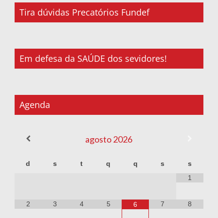
Tira dúvidas Precatórios Fundef
Em defesa da SAÚDE dos sevidores!
Agenda
agosto
2026
d
s
t
q
q
s
s
1
2
3
4
5
7
8
6