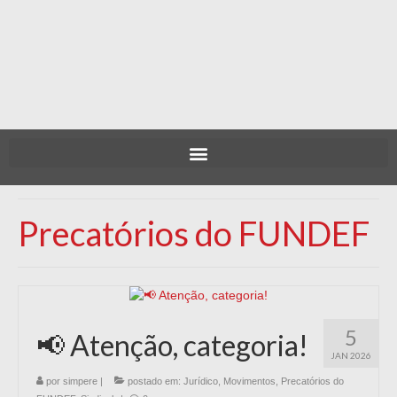
Precatórios do FUNDEF
5
📢 Atenção, categoria!
JAN 2026
por
simpere
|
postado em:
Jurídico
,
Movimentos
,
Precatórios do