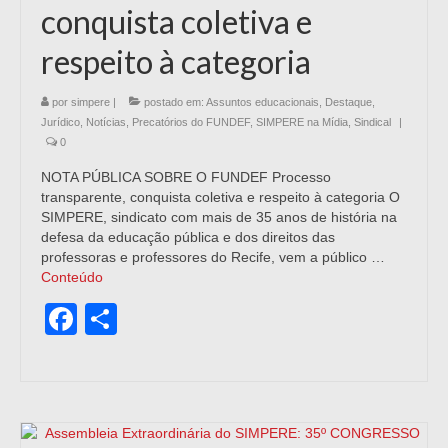
conquista coletiva e
respeito à categoria
por
simpere
|
postado em:
Assuntos educacionais
,
Destaque
,
Jurídico
,
Notícias
,
Precatórios do FUNDEF
,
SIMPERE na Mídia
,
Sindical
|
0
NOTA PÚBLICA SOBRE O FUNDEF Processo
transparente, conquista coletiva e respeito à categoria O
SIMPERE, sindicato com mais de 35 anos de história na
defesa da educação pública e dos direitos das
professoras e professores do Recife, vem a público …
Conteúdo
Facebook
Share