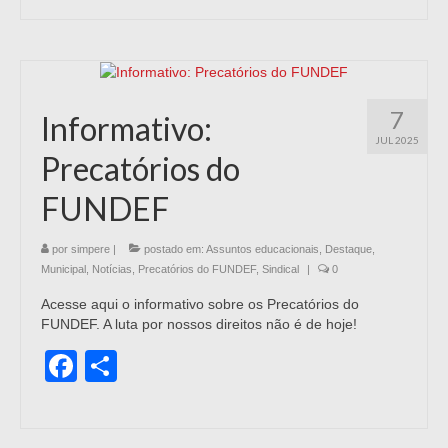
7
Informativo:
JUL 2025
Precatórios do
FUNDEF
por
simpere
|
postado em:
Assuntos educacionais
,
Destaque
,
Municipal
,
Notícias
,
Precatórios do FUNDEF
,
Sindical
|
0
Acesse aqui o informativo sobre os Precatórios do
FUNDEF. A luta por nossos direitos não é de hoje!
Facebook
Share