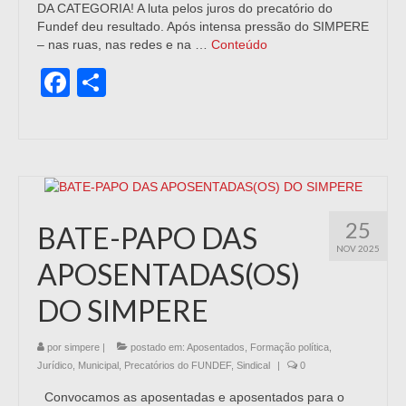
DA CATEGORIA! A luta pelos juros do precatório do
Fundef deu resultado. Após intensa pressão do SIMPERE
– nas ruas, nas redes e na …
Conteúdo
Facebook
Share
25
BATE-PAPO DAS
NOV 2025
APOSENTADAS(OS)
DO SIMPERE
por
simpere
|
postado em:
Aposentados
,
Formação política
,
Jurídico
,
Municipal
,
Precatórios do FUNDEF
,
Sindical
|
0
Convocamos as aposentadas e aposentados para o