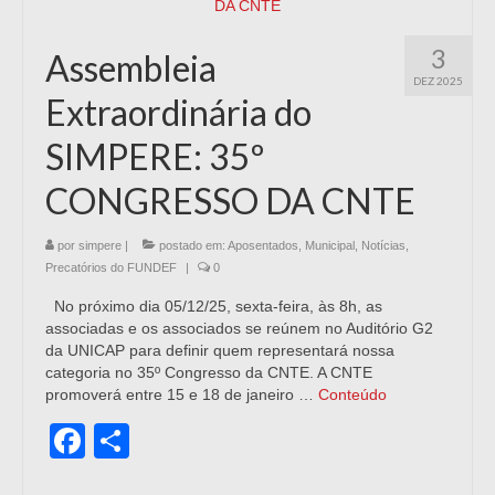
3
Assembleia
DEZ 2025
Extraordinária do
SIMPERE: 35º
CONGRESSO DA CNTE
por
simpere
|
postado em:
Aposentados
,
Municipal
,
Notícias
,
Precatórios do FUNDEF
|
0
No próximo dia 05/12/25, sexta-feira, às 8h, as
associadas e os associados se reúnem no Auditório G2
da UNICAP para definir quem representará nossa
categoria no 35º Congresso da CNTE. A CNTE
promoverá entre 15 e 18 de janeiro …
Conteúdo
Facebook
Share