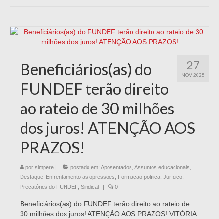
27
Beneficiários(as) do
NOV 2025
FUNDEF terão direito
ao rateio de 30 milhões
dos juros! ATENÇÃO AOS
PRAZOS!
por
simpere
|
postado em:
Aposentados
,
Assuntos educacionais
,
Destaque
,
Enfrentamento às opressões
,
Formação política
,
Jurídico
,
Precatórios do FUNDEF
,
Sindical
|
0
Beneficiários(as) do FUNDEF terão direito ao rateio de
30 milhões dos juros! ATENÇÃO AOS PRAZOS! VITÓRIA