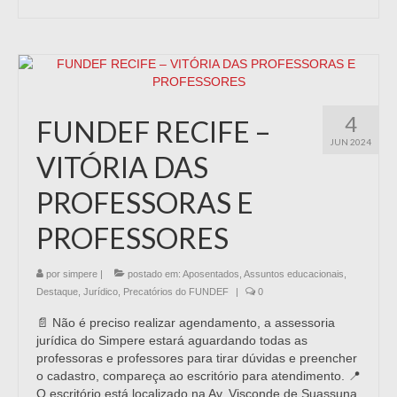
4
FUNDEF RECIFE –
JUN 2024
VITÓRIA DAS
PROFESSORAS E
PROFESSORES
por
simpere
|
postado em:
Aposentados
,
Assuntos educacionais
,
Destaque
,
Jurídico
,
Precatórios do FUNDEF
|
0
📄 Não é preciso realizar agendamento, a assessoria
jurídica do Simpere estará aguardando todas as
professoras e professores para tirar dúvidas e preencher
o cadastro, compareça ao escritório para atendimento. 📍
O escritório está localizado na Av. Visconde de Suassuna,