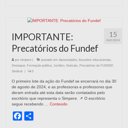
15
IMPORTANTE:
AGO 2024
Precatórios do Fundef
por
simpere
|
postado em:
Aposentados
,
Assuntos educacionais
,
Destaque
,
Formação política
,
Jurídico
,
Notícias
,
Precatórios do FUNDEF
,
Sindical
|
0
O primeiro lote da ação do Fundef se encerrará no dia 30
de agosto de 2024, e as professoras e professores que
deram entrada até esta data serão contatados pelo
escritório que representa o Simpere. 📌 O escritório
segue recebendo …
Conteúdo
Facebook
Share