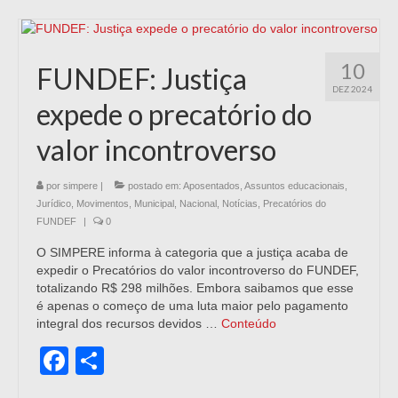
10
FUNDEF: Justiça
DEZ 2024
expede o precatório do
valor incontroverso
por
simpere
|
postado em:
Aposentados
,
Assuntos educacionais
,
Jurídico
,
Movimentos
,
Municipal
,
Nacional
,
Notícias
,
Precatórios do
FUNDEF
|
0
O SIMPERE informa à categoria que a justiça acaba de
expedir o Precatórios do valor incontroverso do FUNDEF,
totalizando R$ 298 milhões. Embora saibamos que esse
é apenas o começo de uma luta maior pelo pagamento
integral dos recursos devidos …
Conteúdo
Facebook
Share