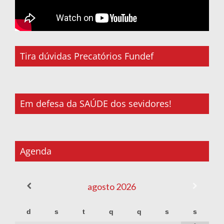
Tira dúvidas Precatórios Fundef
Em defesa da SAÚDE dos sevidores!
Agenda
agosto
2026
d
s
t
q
q
s
s