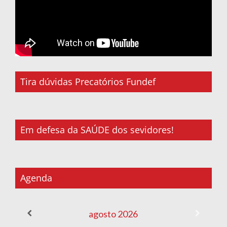
Tira dúvidas Precatórios Fundef
Em defesa da SAÚDE dos sevidores!
Agenda
agosto
2026