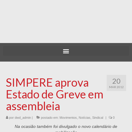
SIMPERE aprova
20
MAR 2012
Estado de Greve em
assembleia
por
dwd_admin
|
postado em:
Movimentos
,
Notícias
,
Sindical
|
0
Na ocasião também foi divulgado o novo calendário de