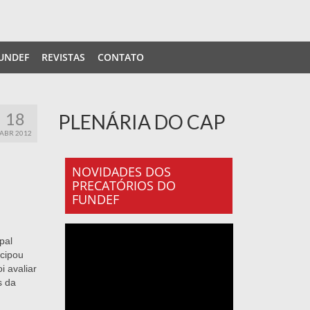
UNDEF
REVISTAS
CONTATO
18
PLENÁRIA DO CAP
ABR 2012
NOVIDADES DOS
PRECATÓRIOS DO
FUNDEF
pal
icipou
i avaliar
s da