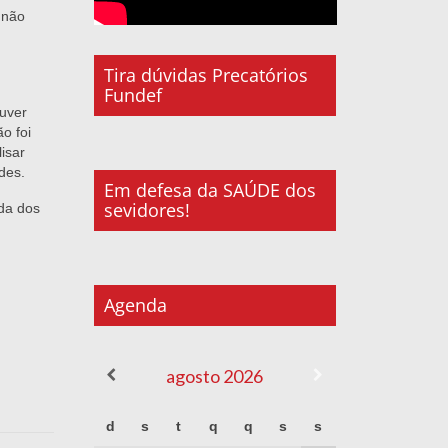
 não
Tira dúvidas Precatórios
Fundef
ouver
o foi
isar
des.
Em defesa da SAÚDE dos
sevidores!
da dos
Agenda
agosto
2026
d
s
t
q
q
s
s