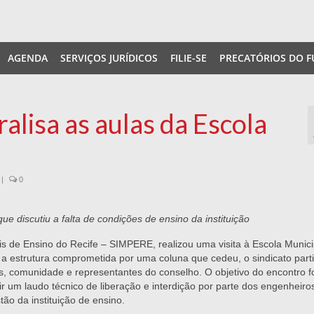
AGENDA
SERVIÇOS JURÍDICOS
FILIE-SE
PRECATÓRIOS DO F
ralisa as aulas da Escola
|
0
e discutiu a falta de condições de ensino da instituição
nais de Ensino do Recife – SIMPERE, realizou uma visita à Escola Munici
ar a estrutura comprometida por uma coluna que cedeu, o sindicato part
 comunidade e representantes do conselho. O objetivo do encontro fo
ir um laudo técnico de liberação e interdição por parte dos engenheiro
tão da instituição de ensino.