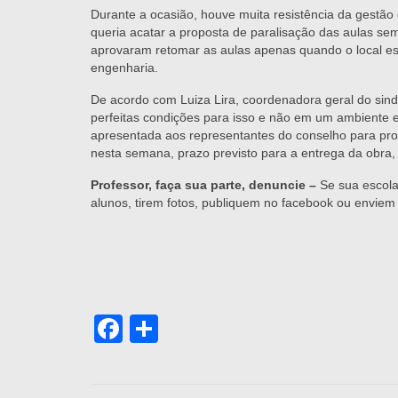
Durante a ocasião, houve muita resistência da gestão
queria acatar a proposta de paralisação das aulas se
aprovaram retomar as aulas apenas quando o local est
engenharia.
De acordo com Luiza Lira, coordenadora geral do sindi
perfeitas condições para isso e não em um ambiente e
apresentada aos representantes do conselho para pro
nesta semana, prazo previsto para a entrega da obra, s
Professor, faça sua parte, denuncie –
Se sua escol
alunos, tirem fotos, publiquem no facebook ou envie
Facebook
Share