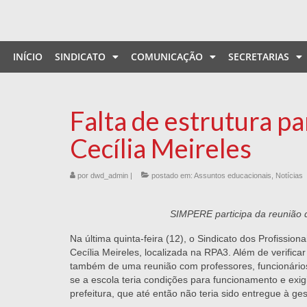
INÍCIO
SINDICATO
COMUNICAÇÃO
SECRETARIAS
Falta de estrutura pa
Cecília Meireles
por
dwd_admin
|
postado em:
Assuntos educacionais
,
Notícias
SIMPERE participa da reunião qu
Na última quinta-feira (12), o Sindicato dos Profissio
Cecília Meireles, localizada na RPA3. Além de verific
também de uma reunião com professores, funcionários,
se a escola teria condições para funcionamento e exig
prefeitura, que até então não teria sido entregue à ges