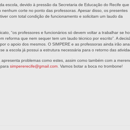
 da escola, devido à pressão da Secretaria de Educação do Recife que
m nenhum corte no ponto das professoras. Apesar disso, os presentes
iver com total condição de funcionamento e solicitam um laudo da
cato, “os professores e funcionários só devem voltar a trabalhar se h
m reforma que nem sequer tem um laudo técnico por escrito”. A decisã
por o apoio dos mesmos. O SIMPERE e as professoras ainda irão anal
e a escola já possui a estrutura necessária para o retorno das ativida
a apresenta problemas como estes, assim como também com a meren
m para
simpererecife@gmail.com
. Vamos botar a boca no trombone!