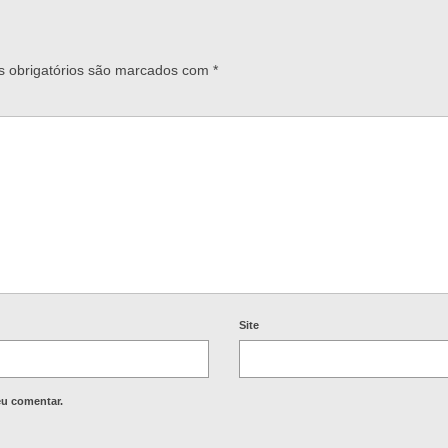
 obrigatórios são marcados com
*
Site
eu comentar.