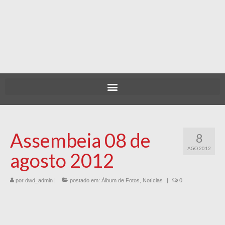
Assembeia 08 de
8
AGO 2012
agosto 2012
por
dwd_admin
|
postado em:
Álbum de Fotos
,
Notícias
|
0