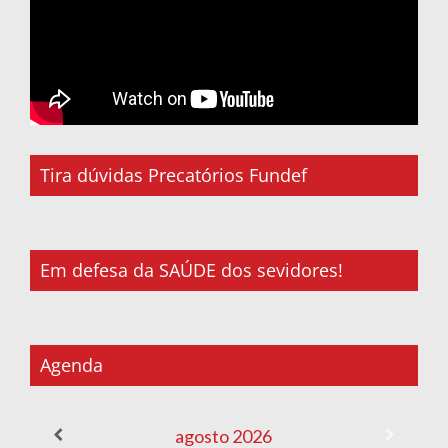
Tira dúvidas Precatórios Fundef
Em defesa da SAÚDE dos sevidores!
Agenda
agosto
2026