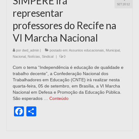
SIMPERE irá
SET 2012
representar
professores do Recife na
VI Marcha Nacional
por
dwd_admin
|
postado em:
Assuntos educacionais
,
Municipal
,
Nacional
,
Notícias
,
Sindical
|
0
Com o tema “Independência é educação de qualidade e
trabalho decente”, a Confederação Nacional dos
Trabalhadores em Educação (CNTE) irá realizar nesta
quarta-feira, 05 de setembro, em Brasília, a VI Marcha
Nacional em Defesa e Promoção da Educação Pública.
São esperados …
Conteúdo
Facebook
Share