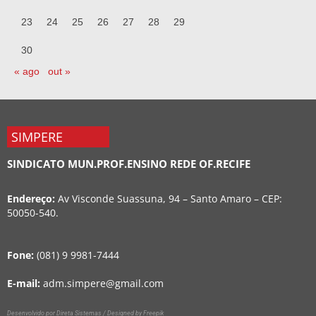
23
24
25
26
27
28
29
30
« ago
out »
SIMPERE
SINDICATO MUN.PROF.ENSINO REDE OF.RECIFE
Endereço:
Av Visconde Suassuna, 94 – Santo Amaro – CEP:
50050-540.
Fone:
(081) 9 9981-7444
E-mail:
adm.simpere@gmail.com
Desenvolvido por Direta Sistemas /
Designed by Freepik