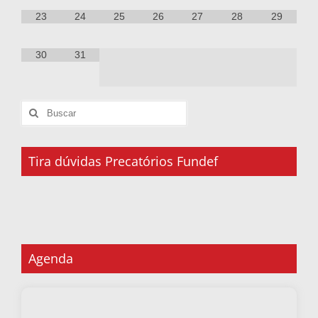
23
24
25
26
27
28
29
30
31
Tira dúvidas Precatórios Fundef
Agenda