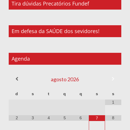
Tira dúvidas Precatórios Fundef
Em defesa da SAÚDE dos sevidores!
Agenda
agosto
2026
d
s
t
q
q
s
s
1
2
3
4
5
6
8
7