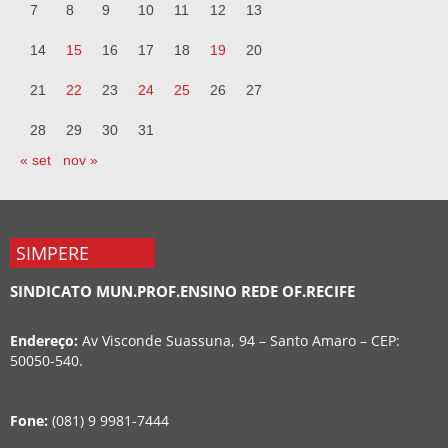
7
8
9
10
11
12
13
14
15
16
17
18
19
20
21
22
23
24
25
26
27
28
29
30
31
« set
nov »
SIMPERE
SINDICATO MUN.PROF.ENSINO REDE OF.RECIFE
Endereço:
Av Visconde Suassuna, 94 – Santo Amaro – CEP:
50050-540.
Fone:
(081) 9 9981-7444