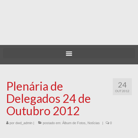
Plenária de
24
OUT 2012
Delegados 24 de
Outubro 2012
por
dwd_admin
|
postado em:
Álbum de Fotos
,
Notícias
|
0