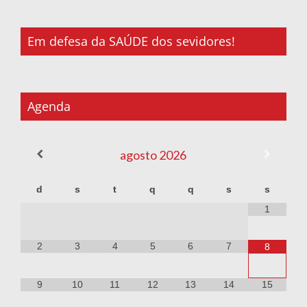
Em defesa da SAÚDE dos sevidores!
Agenda
agosto
2026
d
s
t
q
q
s
s
1
2
3
4
5
6
7
8
9
10
11
12
13
14
15