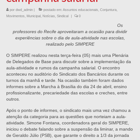
por
dwd_admin
|
postado em:
Assuntos educacionais
,
Conjuntura
,
Movimentos
,
Municipal
,
Notícias
,
Sindical
|
0
Os
professores do Recife aproveitaram a ocasião para dividir
experiências sobre o dia de aula-atividade nas escolas,
realizado pelo SIMPERE
O SIMPERE realizou nesta terça-feira (05) mais uma Plenária
de Delegados de Base para discutir sobre a implementação da
aula-atividade e rumos da campanha salarial. O encontro
aconteceu no auditório do Sindicato dos Bancários durante os
turnos da manhã e tarde. Na ocasião também foram dados
informes sobre a Marcha à Brasília do dia 24 de abril, ensino
profissionalizante, precariedade das escolas e creches, entre
outros.
Após o ponto de informes, o sindicato mais uma vez chamou a
atenção da categoria para as questões que norteiam a aula-
atividade. Simone Fontana, coordenadora geral do SIMPERE,
iniciou o debate falando sobre a suspensão da liminar, a mando
de Geraldo Júlio (PSB), que garante o direito a 1/3 da jornada