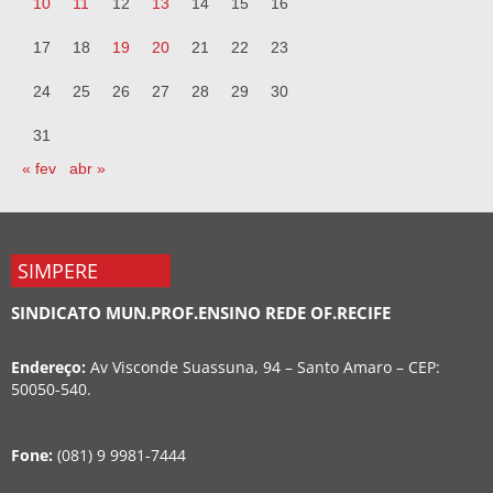
10
11
12
13
14
15
16
17
18
19
20
21
22
23
24
25
26
27
28
29
30
31
« fev
abr »
SIMPERE
SINDICATO MUN.PROF.ENSINO REDE OF.RECIFE
Endereço:
Av Visconde Suassuna, 94 – Santo Amaro – CEP:
50050-540.
Fone:
(081) 9 9981-7444