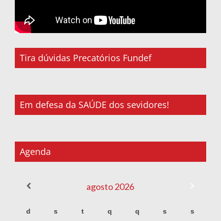
Tira dúvidas Precatórios Fundef
Em defesa da SAÚDE dos sevidores!
Agenda
agosto
2026
d
s
t
q
q
s
s