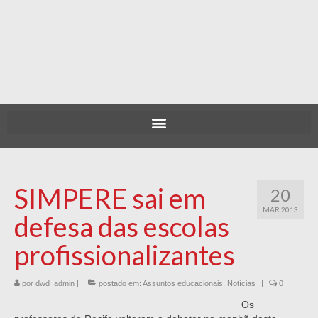
SIMPERE sai em
20
MAR 2013
defesa das escolas
profissionalizantes
por
dwd_admin
|
postado em:
Assuntos educacionais
,
Notícias
|
0
Os