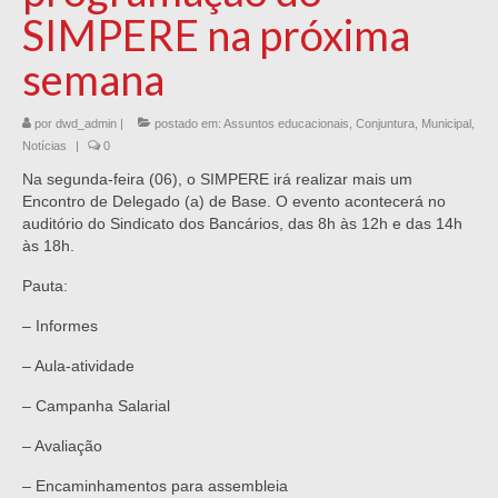
SIMPERE na próxima
semana
por
dwd_admin
|
postado em:
Assuntos educacionais
,
Conjuntura
,
Municipal
,
Notícias
|
0
Na segunda-feira (06), o SIMPERE irá realizar mais um
Encontro de Delegado (a) de Base. O evento acontecerá no
auditório do Sindicato dos Bancários, das 8h às 12h e das 14h
às 18h.
Pauta:
– Informes
– Aula-atividade
– Campanha Salarial
– Avaliação
– Encaminhamentos para assembleia