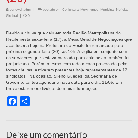
por
dwd_admin
|
postado em:
Conjuntura
,
Movimentos
,
Municipal
,
Notícias
,
Sindical
|
0
Devido à chuva que caiu em toda Região Metropolitana do
Recife nesta sexta-feira (17), a Mesa Geral de Negociações que
aconteceria hoje na Prefeitura do Recife foi remarcada para
próxima segunda-feira (20), às 10h. A vigília em conjunto com
os servidores que estava marcada para esta sexta também foi
prejudicada. Porém, mesmo com todo o caos provocado pelas
fortes chuvas, estiveram presentes hoje representantes de 12
sindicatos. Na ocasião, Sileno Guedes, da Secretaria de
Governo, tentou agendar a nova data para o dia 21/05. Em
breve estaremos divulgando mais informações.
Facebook
Share
Deixe um comentário