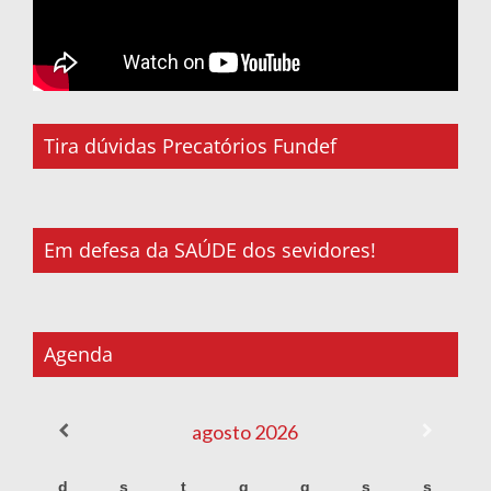
Tira dúvidas Precatórios Fundef
Em defesa da SAÚDE dos sevidores!
Agenda
agosto
2026
d
s
t
q
q
s
s