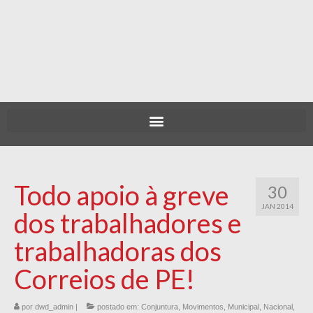
Todo apoio à greve
30
JAN 2014
dos trabalhadores e
trabalhadoras dos
Correios de PE!
por
dwd_admin
|
postado em:
Conjuntura
,
Movimentos
,
Municipal
,
Nacional
,