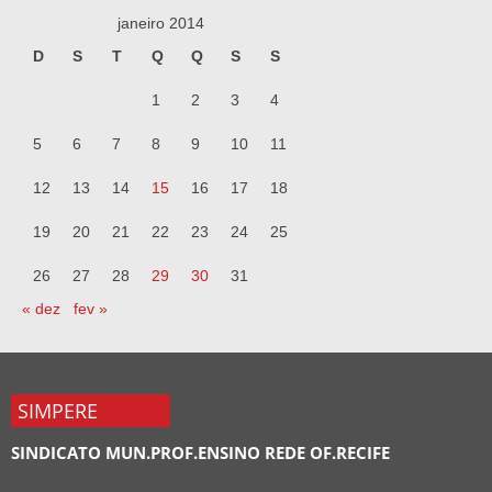
janeiro 2014
D
S
T
Q
Q
S
S
1
2
3
4
5
6
7
8
9
10
11
12
13
14
15
16
17
18
19
20
21
22
23
24
25
26
27
28
29
30
31
« dez
fev »
SIMPERE
SINDICATO MUN.PROF.ENSINO REDE OF.RECIFE