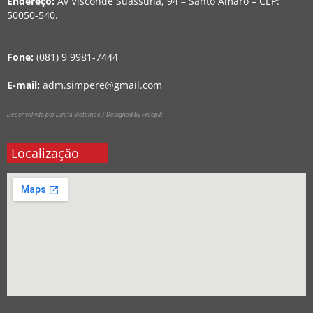
Endereço:
Av Visconde Suassuna, 94 – Santo Amaro – CEP:
50050-540.
Fone:
(081) 9 9981-7444
E-mail:
adm.simpere@gmail.com
Desenvolvido por Direta Sistemas /
Designed by Freepik
Localização