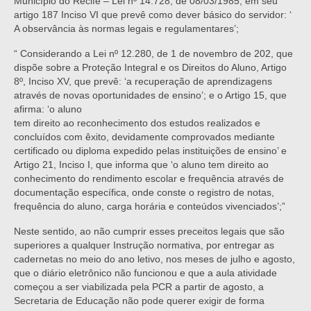
Município do Recife – Lei nº 14.728, de 08/03/1985, em seu
artigo 187 Inciso VI que prevê como dever básico do servidor: ‘
A observância às normas legais e regulamentares’;
“ Considerando a Lei nº 12.280, de 1 de novembro de 202, que
dispõe sobre a Proteção Integral e os Direitos do Aluno, Artigo
8º, Inciso XV, que prevê: ‘a recuperação de aprendizagens
através de novas oportunidades de ensino’; e o Artigo 15, que
afirma: ‘o aluno
tem direito ao reconhecimento dos estudos realizados e
concluídos com êxito, devidamente comprovados mediante
certificado ou diploma expedido pelas instituições de ensino’ e
Artigo 21, Inciso I, que informa que ‘o aluno tem direito ao
conhecimento do rendimento escolar e frequência através de
documentação específica, onde conste o registro de notas,
frequência do aluno, carga horária e conteúdos vivenciados’;”
Neste sentido, ao não cumprir esses preceitos legais que são
superiores a qualquer Instrução normativa, por entregar as
cadernetas no meio do ano letivo, nos meses de julho e agosto,
que o diário eletrônico não funcionou e que a aula atividade
começou a ser viabilizada pela PCR a partir de agosto, a
Secretaria de Educação não pode querer exigir de forma