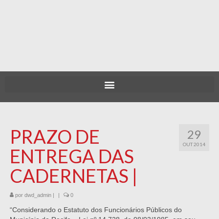
PRAZO DE
29
OUT 2014
ENTREGA DAS
CADERNETAS |
por
dwd_admin
|
|
0
“Considerando o Estatuto dos Funcionários Públicos do