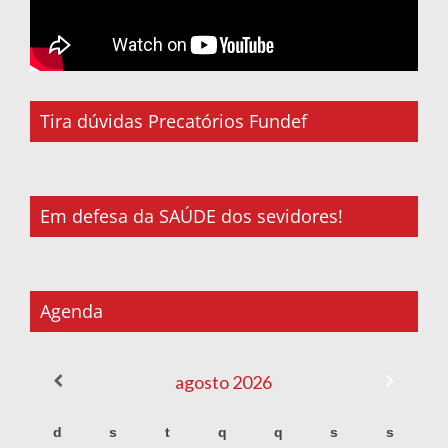
Tira dúvidas Precatórios Fundef
Em defesa da SAÚDE dos sevidores!
Agenda
agosto
2026
d
s
t
q
q
s
s