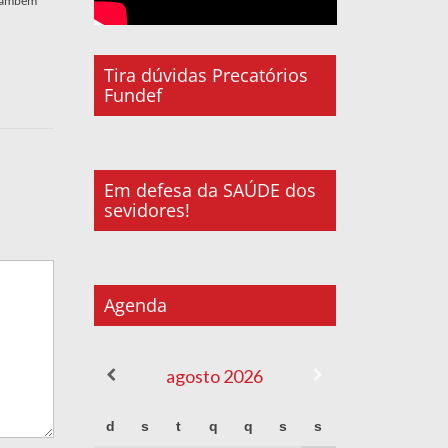
 também
Tira dúvidas Precatórios
Fundef
Em defesa da SAÚDE dos
sevidores!
Agenda
agosto
2026
d
s
t
q
q
s
s