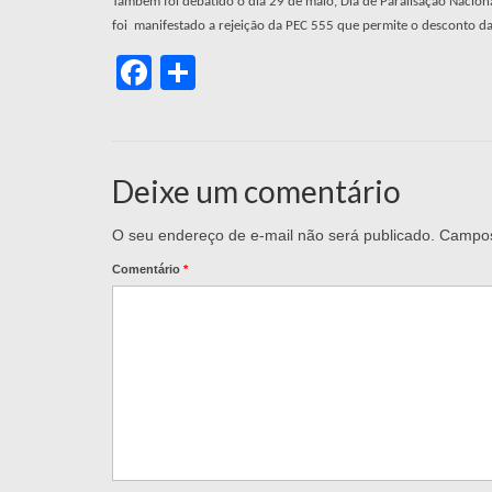
Também foi debatido o dia 29 de maio, Dia de Paralisação Nacion
foi manifestado a rejeição da PEC 555 que permite o desconto d
Facebook
Share
Deixe um comentário
O seu endereço de e-mail não será publicado.
Campos
Comentário
*