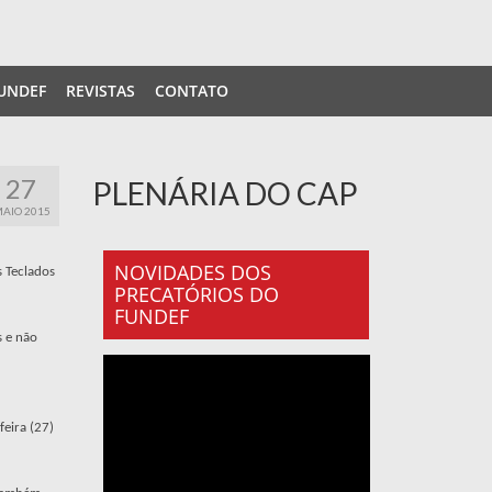
UNDEF
REVISTAS
CONTATO
27
PLENÁRIA DO CAP
AIO 2015
NOVIDADES DOS
s Teclados
PRECATÓRIOS DO
FUNDEF
 e não
eira (27)