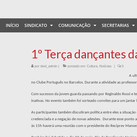
INÍCIO
SINDICATO
COMUNICAÇÃO
SECRETARIAS
1º Terça dançantes 
por
dwd_admin
|
postado em:
Cultura
,
Notícias
|
0
A ul
no Clube Português no Barcelos. Durante a atividade as professo
Com sucessos da jovem guarda passando por Reginaldo Rossi e 
inativas. No evento também foi sorteado convites para um jantar
As participantes também discutiram política entre eles a situação
credenciada e a negação de novas adesões. Durante esse ponto a
às 15h haverá uma reunião com o presidente do Reciprev Manoel 