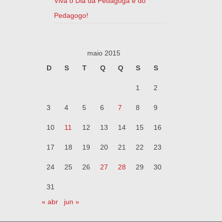
Viva o Dia da Pedagoga e do
Pedagogo!
maio 2015
D
S
T
Q
Q
S
S
1
2
3
4
5
6
7
8
9
10
11
12
13
14
15
16
17
18
19
20
21
22
23
24
25
26
27
28
29
30
31
« abr
jun »