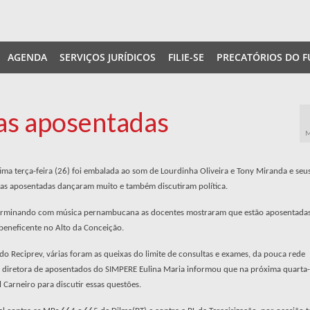
AGENDA
SERVIÇOS JURÍDICOS
FILIE-SE
PRECATÓRIOS DO F
das aposentadas
M
tima terça-feira (26) foi embalada ao som de Lourdinha Oliveira e Tony Miranda e seu
ras aposentadas dançaram muito e também discutiram política.
terminando com música pernambucana as docentes mostraram que estão aposentadas
 beneficente no Alto da Conceição.
 do Reciprev, várias foram as queixas do limite de consultas e exames, da pouca rede
 diretora de aposentados do SIMPERE Eulina Maria informou que na próxima quarta-f
Carneiro para discutir essas questões.