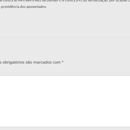
al contra as MPs 664 e 665 de Dilma(PT) e contra a PL da Terceirização, por ocasião
a previdência dos aposentados.
 obrigatórios são marcados com
*