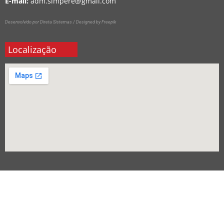
E-mail:
adm.simpere@gmail.com
Desenvolvido por Direta Sistemas /
Designed by Freepik
Localização