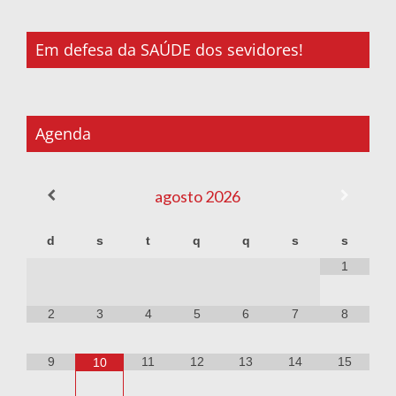
Em defesa da SAÚDE dos sevidores!
Agenda
agosto
2026
d
s
t
q
q
s
s
1
2
3
4
5
6
7
8
9
11
12
13
14
15
10