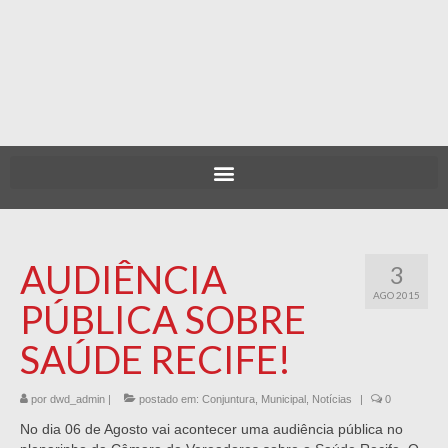
AUDIÊNCIA
3
AGO 2015
PÚBLICA SOBRE
SAÚDE RECIFE!
por
dwd_admin
|
postado em:
Conjuntura
,
Municipal
,
Notícias
|
0
No dia 06 de Agosto vai acontecer uma audiência pública no