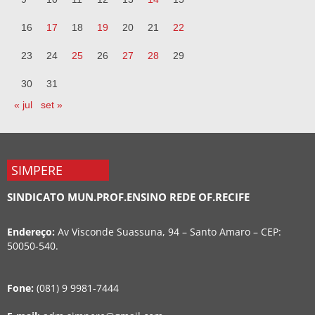
16
17
18
19
20
21
22
23
24
25
26
27
28
29
30
31
« jul
set »
SIMPERE
SINDICATO MUN.PROF.ENSINO REDE OF.RECIFE
Endereço:
Av Visconde Suassuna, 94 – Santo Amaro – CEP:
50050-540.
Fone:
(081) 9 9981-7444