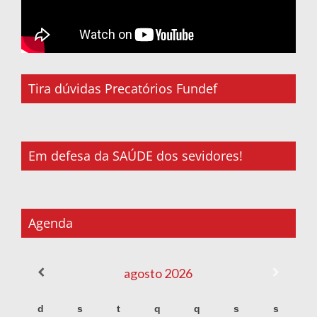
Tira dúvidas Precatórios Fundef
Em defesa da SAÚDE dos sevidores!
Agenda
agosto
2026
d
s
t
q
q
s
s