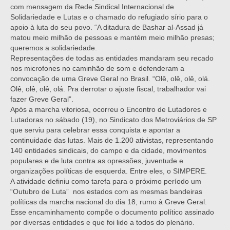
com mensagem da Rede Sindical Internacional de
Solidariedade e Lutas e o chamado do refugiado sírio para o
apoio à luta do seu povo. “A ditadura de Bashar al-Assad já
matou meio milhão de pessoas e mantém meio milhão presas;
queremos a solidariedade.
Representações de todas as entidades mandaram seu recado
nos microfones no caminhão de som e defenderam a
convocação de uma Greve Geral no Brasil. “Olê, olê, olê, olá.
Olê, olê, olê, olá. Pra derrotar o ajuste fiscal, trabalhador vai
fazer Greve Geral”.
Após a marcha vitoriosa, ocorreu o Encontro de Lutadores e
Lutadoras no sábado (19), no Sindicato dos Metroviários de SP
que serviu para celebrar essa conquista e apontar a
continuidade das lutas. Mais de 1.200 ativistas, representando
140 entidades sindicais, do campo e da cidade, movimentos
populares e de luta contra as opressões, juventude e
organizações políticas de esquerda. Entre eles, o SIMPERE.
A atividade definiu como tarefa para o próximo período um
“Outubro de Luta” nos estados com as mesmas bandeiras
políticas da marcha nacional do dia 18, rumo à Greve Geral.
Esse encaminhamento compõe o documento político assinado
por diversas entidades e que foi lido a todos do plenário.