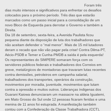
Foram três
dias muito intensos e significativos para enfrentar os desafios
colocados para o próximo período. Três dias que estarão
marcados como um passo inicial para a consolidação de um
novo Bloco de Esquerda para derrotar o Governo e também a
Direita.
Dia 18 de setembro, sexta-feira, a Avenida Paulista ficou
pequena diante da disposição de luta dos trabalhadores que
não aceitam defender o “mal menor”. Mais de 15 mil lutadores
deram o recado que não vão pagar pela crise! Contra Dilma-PT,
Aécio-PSDB e Temer e Cunha-PMDB a saída é pela esquerda!
Os representantes do SIMPERE somaram força com os
servidores públicos federais e trabalhadores dos Correios em
greve, metalúrgicos de montadoras que travaram lutas recentes
contra demissões, petroleiros em campanha salarial,
trabalhadores dos transportes, operários da construção,
movimentos por moradia, juventude, movimentos que lutam
contra a opressão e muitos outros. Lideranças índigenas dos
Guarani Kaiowa denunciaram um massacre na aldeia Iguatemi,
em Mato Grosso do Sul onde 12 pessoas ficaram feridas e uma
menina de 11 anos foi estuprada. A manifestação também
contou com a Confederação da Classe Trabalhadora (CCT),