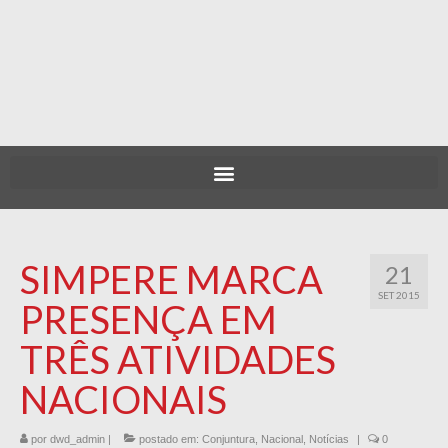
SIMPERE MARCA
21
SET 2015
PRESENÇA EM
TRÊS ATIVIDADES
NACIONAIS
por
dwd_admin
|
postado em:
Conjuntura
,
Nacional
,
Notícias
|
0