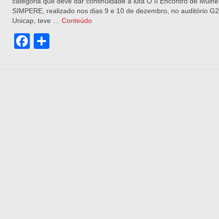
categoria que deve dar continuidade à luta O II Encontro de Mulhe
SIMPERE, realizado nos dias 9 e 10 de dezembro, no auditório G2
Unicap, teve …
Conteúdo
Facebook
Share