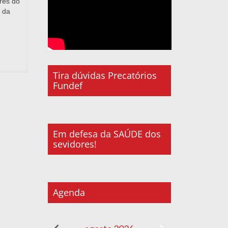
res do
 da
Tira dúvidas Precatórios
Fundef
Em defesa da SAÚDE dos
sevidores!
Agenda