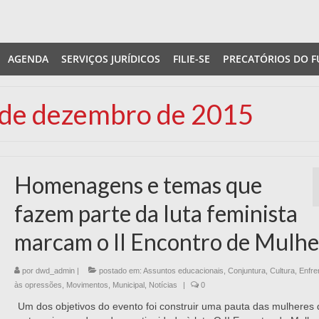
AGENDA
SERVIÇOS JURÍDICOS
FILIE-SE
PRECATÓRIOS DO F
1 de dezembro de 2015
Homenagens e temas que
fazem parte da luta feminista
marcam o II Encontro de Mulhe
por
dwd_admin
|
postado em:
Assuntos educacionais
,
Conjuntura
,
Cultura
,
Enfre
às opressões
,
Movimentos
,
Municipal
,
Notícias
|
0
Um dos objetivos do evento foi construir uma pauta das mulheres 