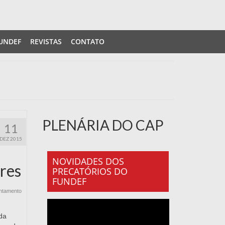
UNDEF
REVISTAS
CONTATO
PLENÁRIA DO CAP
11
DEZ 2015
NOVIDADES DOS
res
PRECATÓRIOS DO
FUNDEF
ntamento
da