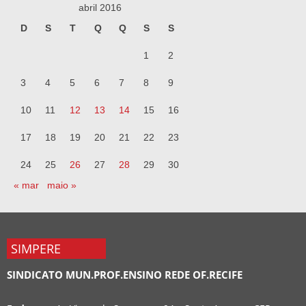
abril 2016
D
S
T
Q
Q
S
S
1
2
3
4
5
6
7
8
9
10
11
12
13
14
15
16
17
18
19
20
21
22
23
24
25
26
27
28
29
30
« mar
maio »
SIMPERE
SINDICATO MUN.PROF.ENSINO REDE OF.RECIFE