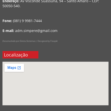
Endereço:
Av Visconde Suassuna, 94 – Santo Amaro – CEP:
50050-540.
Fone:
(081) 9 9981-7444
E-mail:
adm.simpere@gmail.com
Desenvolvido por Direta Sistemas /
Designed by Freepik
Localização