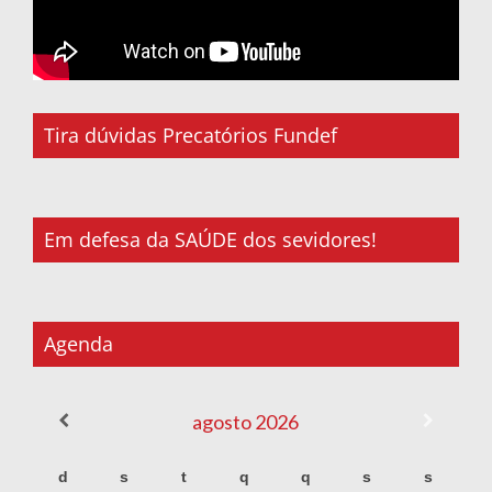
Tira dúvidas Precatórios Fundef
Em defesa da SAÚDE dos sevidores!
Agenda
agosto
2026
d
s
t
q
q
s
s