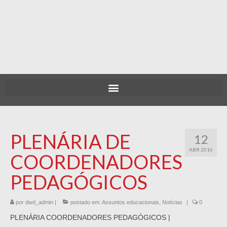
PLENÁRIA DE
12
ABR 2016
COORDENADORES
PEDAGÓGICOS
por
dwd_admin
|
postado em:
Assuntos educacionais
,
Notícias
|
0
PLENÁRIA COORDENADORES PEDAGÓGICOS |