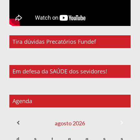
Tira dúvidas Precatórios Fundef
Em defesa da SAÚDE dos sevidores!
Agenda
agosto
2026
d
s
t
q
q
s
s