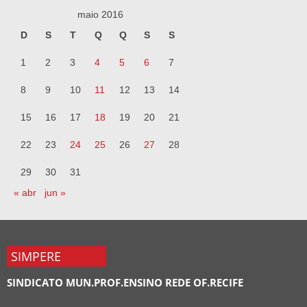
maio 2016
D
S
T
Q
Q
S
S
1
2
3
4
5
6
7
8
9
10
11
12
13
14
15
16
17
18
19
20
21
22
23
24
25
26
27
28
29
30
31
« abr
jun »
SIMPERE
SINDICATO MUN.PROF.ENSINO REDE OF.RECIFE