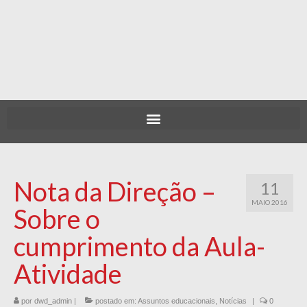
Nota da Direção –
11
MAIO 2016
Sobre o
cumprimento da Aula-
Atividade
por
dwd_admin
|
postado em:
Assuntos educacionais
,
Notícias
|
0