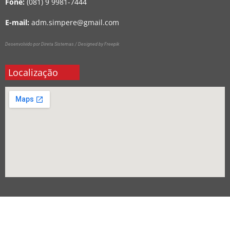
Fone:
(081) 9 9981-7444
E-mail:
adm.simpere@gmail.com
Desenvolvido por Direta Sistemas /
Designed by Freepik
Localização