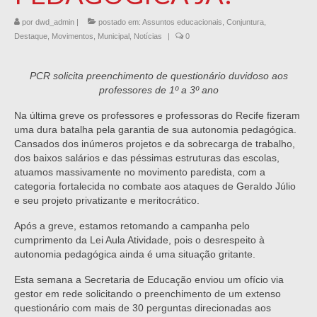
por
dwd_admin
|
postado em:
Assuntos educacionais
,
Conjuntura
,
Destaque
,
Movimentos
,
Municipal
,
Notícias
|
0
PCR solicita preenchimento de questionário duvidoso aos
professores de 1º a 3º ano
Na última greve os professores e professoras do Recife fizeram
uma dura batalha pela garantia de sua autonomia pedagógica.
Cansados dos inúmeros projetos e da sobrecarga de trabalho,
dos baixos salários e das péssimas estruturas das escolas,
atuamos massivamente no movimento paredista, com a
categoria fortalecida no combate aos ataques de Geraldo Júlio
e seu projeto privatizante e meritocrático.
Após a greve, estamos retomando a campanha pelo
cumprimento da Lei Aula Atividade, pois o desrespeito à
autonomia pedagógica ainda é uma situação gritante.
Esta semana a Secretaria de Educação enviou um ofício via
gestor em rede solicitando o preenchimento de um extenso
questionário com mais de 30 perguntas direcionadas aos