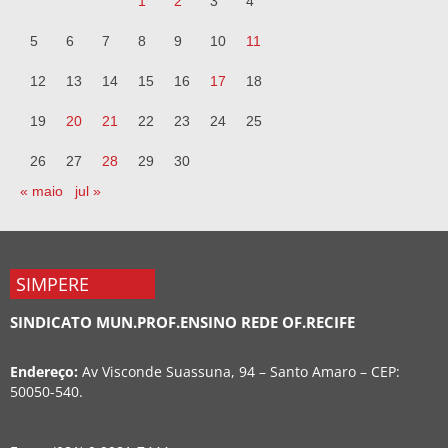
1
2
3
4
5
6
7
8
9
10
11
12
13
14
15
16
17
18
19
20
21
22
23
24
25
26
27
28
29
30
« maio
jul »
SIMPERE
SINDICATO MUN.PROF.ENSINO REDE OF.RECIFE
Endereço:
Av Visconde Suassuna, 94 – Santo Amaro – CEP:
50050-540.