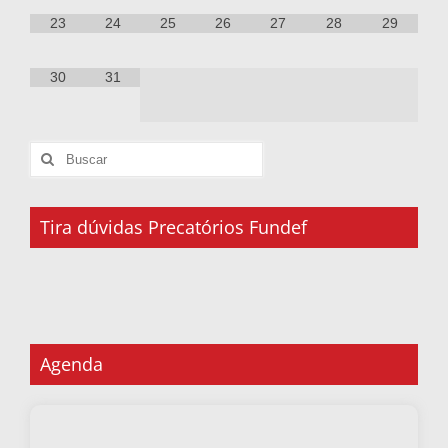
23
24
25
26
27
28
29
30
31
Tira dúvidas Precatórios Fundef
Agenda