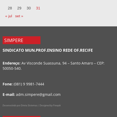
28
29
30
31
« jul
set »
SIMPERE
SINDICATO MUN.PROF.ENSINO REDE OF.RECIFE
Endereço:
Av Visconde Suassuna, 94 – Santo Amaro – CEP:
50050-540.
Fone:
(081) 9 9981-7444
E-mail:
adm.simpere@gmail.com
Desenvolvido por Direta Sistemas /
Designed by Freepik