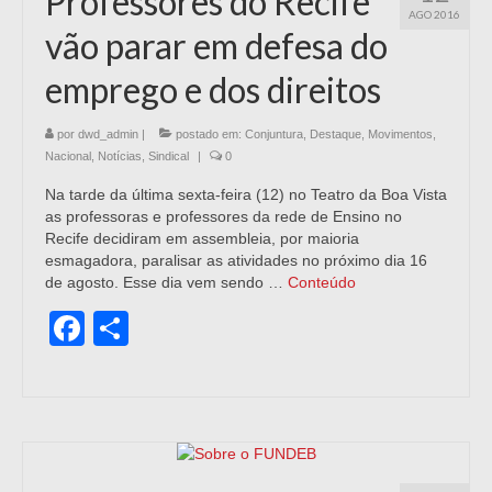
Professores do Recife
AGO 2016
vão parar em defesa do
emprego e dos direitos
por
dwd_admin
|
postado em:
Conjuntura
,
Destaque
,
Movimentos
,
Nacional
,
Notícias
,
Sindical
|
0
Na tarde da última sexta-feira (12) no Teatro da Boa Vista
as professoras e professores da rede de Ensino no
Recife decidiram em assembleia, por maioria
esmagadora, paralisar as atividades no próximo dia 16
de agosto. Esse dia vem sendo …
Conteúdo
Facebook
Share