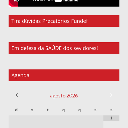
Tira dúvidas Precatórios Fundef
Em defesa da SAÚDE dos sevidores!
Agenda
agosto
2026
d
s
t
q
q
s
s
1