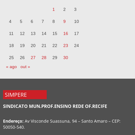
1
2
3
4
5
6
7
8
9
10
11
12
13
14
15
16
17
18
19
20
21
22
23
24
25
26
27
28
29
30
« ago
out »
SIMPERE
SINDICATO MUN.PROF.ENSINO REDE OF.RECIFE
Endereço:
Av Visconde Suassuna, 94 – Santo Amaro – CEP:
50050-540.