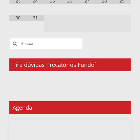
23
24
25
26
27
28
29
30
31
Tira dúvidas Precatórios Fundef
Agenda