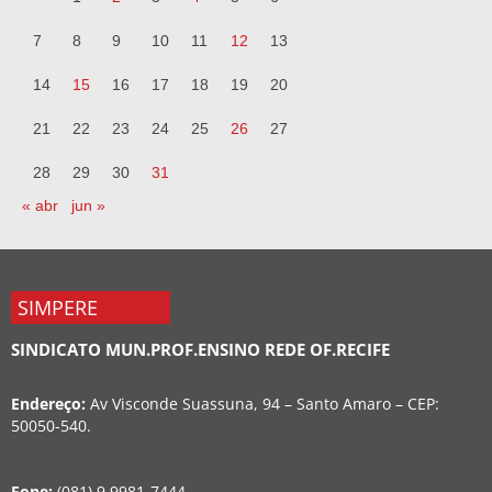
7
8
9
10
11
12
13
14
15
16
17
18
19
20
21
22
23
24
25
26
27
28
29
30
31
« abr
jun »
SIMPERE
SINDICATO MUN.PROF.ENSINO REDE OF.RECIFE
Endereço:
Av Visconde Suassuna, 94 – Santo Amaro – CEP:
50050-540.
Fone:
(081) 9 9981-7444