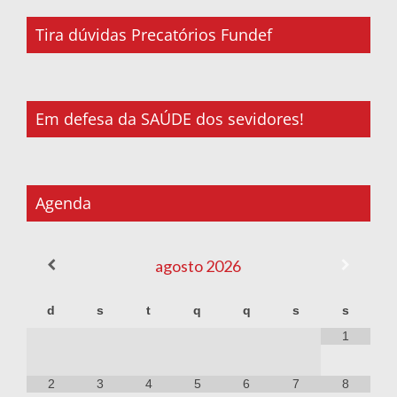
Tira dúvidas Precatórios Fundef
Em defesa da SAÚDE dos sevidores!
Agenda
agosto
2026
d
s
t
q
q
s
s
1
2
3
4
5
6
7
8