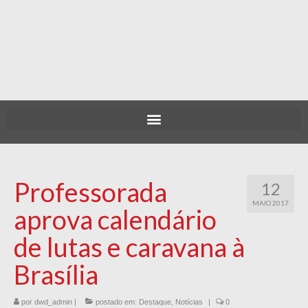
Professorada
12
MAIO 2017
aprova calendário
de lutas e caravana à
Brasília
por
dwd_admin
|
postado em:
Destaque
,
Notícias
|
0