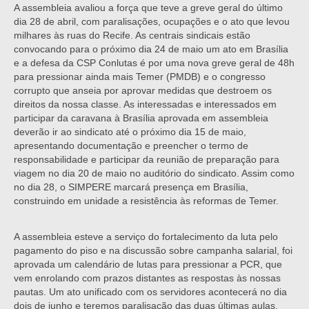
A assembleia avaliou a força que teve a greve geral do último
dia 28 de abril, com paralisações, ocupações e o ato que levou
milhares às ruas do Recife. As centrais sindicais estão
convocando para o próximo dia 24 de maio um ato em Brasília
e a defesa da CSP Conlutas é por uma nova greve geral de 48h
para pressionar ainda mais Temer (PMDB) e o congresso
corrupto que anseia por aprovar medidas que destroem os
direitos da nossa classe. As interessadas e interessados em
participar da caravana à Brasília aprovada em assembleia
deverão ir ao sindicato até o próximo dia 15 de maio,
apresentando documentação e preencher o termo de
responsabilidade e participar da reunião de preparação para
viagem no dia 20 de maio no auditório do sindicato. Assim como
no dia 28, o SIMPERE marcará presença em Brasília,
construindo em unidade a resistência às reformas de Temer.
A assembleia esteve a serviço do fortalecimento da luta pelo
pagamento do piso e na discussão sobre campanha salarial, foi
aprovada um calendário de lutas para pressionar a PCR, que
vem enrolando com prazos distantes as respostas às nossas
pautas. Um ato unificado com os servidores acontecerá no dia
dois de junho e teremos paralisação das duas últimas aulas,