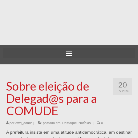
Sobre eleição de
20
FEV 2018
Delegad@s para a
COMUDE
por
dwd_admin
|
postado em:
Destaque
,
Notícias
|
0
A prefeitura insiste em uma atitude antidemocrática, em destinar