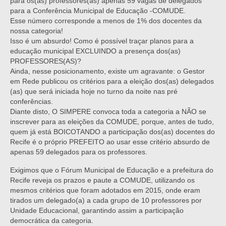
para os(as) professores(as) apenas 59 vagas de delegados
para a Conferência Municipal de Educação -COMUDE.
Esse número corresponde a menos de 1% dos docentes da
nossa categoria!
Isso é um absurdo! Como é possível traçar planos para a
educação municipal EXCLUINDO a presença dos(as)
PROFESSORES(AS)?
Ainda, nesse posicionamento, existe um agravante: o Gestor
em Rede publicou os critérios para a eleição dos(as) delegados
(as) que será iniciada hoje no turno da noite nas pré
conferências.
Diante disto, O SIMPERE convoca toda a categoria a NÃO se
inscrever para as eleições da COMUDE, porque, antes de tudo,
quem já está BOICOTANDO a participação dos(as) docentes do
Recife é o próprio PREFEITO ao usar esse critério absurdo de
apenas 59 delegados para os professores.
Exigimos que o Fórum Municipal de Educação e a prefeitura do
Recife reveja os prazos e paute a COMUDE, utilizando os
mesmos critérios que foram adotados em 2015, onde eram
tirados um delegado(a) a cada grupo de 10 professores por
Unidade Educacional, garantindo assim a participação
democrática da categoria.