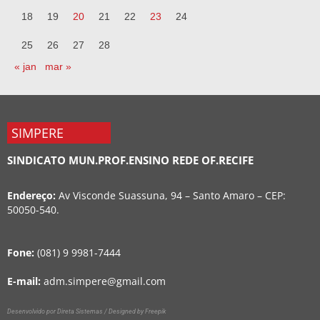
18
19
20
21
22
23
24
25
26
27
28
« jan
mar »
SIMPERE
SINDICATO MUN.PROF.ENSINO REDE OF.RECIFE
Endereço:
Av Visconde Suassuna, 94 – Santo Amaro – CEP:
50050-540.
Fone:
(081) 9 9981-7444
E-mail:
adm.simpere@gmail.com
Desenvolvido por Direta Sistemas /
Designed by Freepik