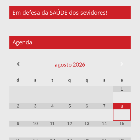
Em defesa da SAÚDE dos sevidores!
Agenda
agosto
2026
d
s
t
q
q
s
s
1
2
3
4
5
6
7
8
9
10
11
12
13
14
15