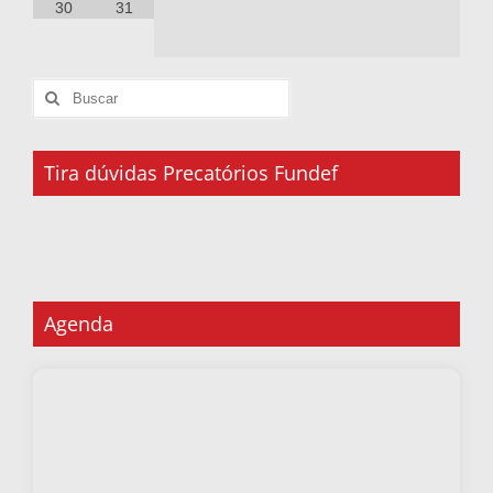
30
31
Tira dúvidas Precatórios Fundef
Agenda