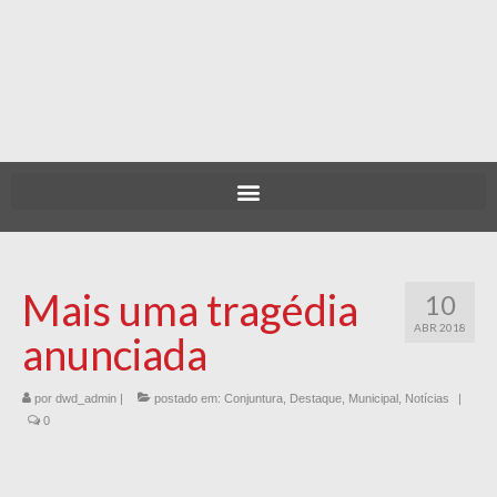
Mais uma tragédia
10
ABR 2018
anunciada
por
dwd_admin
|
postado em:
Conjuntura
,
Destaque
,
Municipal
,
Notícias
|
0