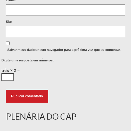
E-mail
*
Site
Salvar meus dados neste navegador para a próxima vez que eu comentar.
Digite uma resposta em números:
três × 2 =
PLENÁRIA DO CAP