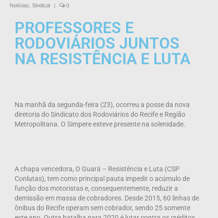
Notícias
,
Sindical
|
0
PROFESSORES E
RODOVIÁRIOS JUNTOS
NA RESISTÊNCIA E LUTA
Na manhã da segunda-feira (23), ocorreu a posse da nova
diretoria do Sindicato dos Rodoviários do Recife e Região
Metropolitana. O Simpere esteve presente na solenidade.
A chapa vencedora, O Guará – Resistência e Luta (CSP
Conlutas), tem como principal pauta impedir o acúmulo de
função dos motoristas e, consequentemente, reduzir a
demissão em massa de cobradores. Desde 2015, 60 linhas de
ônibus do Recife operam sem cobrador, sendo 25 somente
este ano. Outra batalha para 2020 é lutar contra os créditos