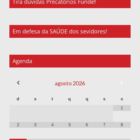
Tira dúvidas Precatórios Fundef
Em defesa da SAÚDE dos sevidores!
Agenda
agosto
2026
d
s
t
q
q
s
s
1
2
3
4
5
6
7
8