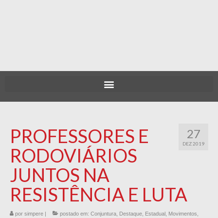
PROFESSORES E
27
DEZ 2019
RODOVIÁRIOS
JUNTOS NA
RESISTÊNCIA E LUTA
por
simpere
|
postado em:
Conjuntura
,
Destaque
,
Estadual
,
Movimentos
,