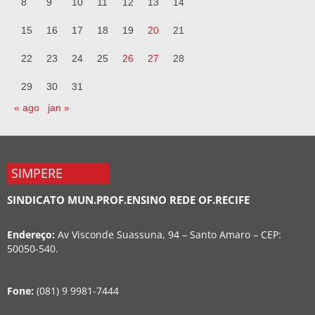
8
9
10
11
12
13
14
15
16
17
18
19
20
21
22
23
24
25
26
27
28
29
30
31
« ago
jan »
SIMPERE
SINDICATO MUN.PROF.ENSINO REDE OF.RECIFE
Endereço:
Av Visconde Suassuna, 94 – Santo Amaro – CEP:
50050-540.
Fone:
(081) 9 9981-7444