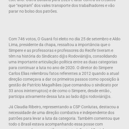
que “expiram” dos vales transporte dos trabalhadores e vão
parar no bolso dos patrões.
Com 746 votos, O Guará foi eleito no dia 25 de setembro e Aldo
Lima, presidente da chapa, ressaltou a importância que o
Simpere e as professoras e professores do Recife tiveram e
têm na história do Sindicato d@s Rodoviári@s, consolidando
uma importante articulação política entre as duas categorias
para continuar a luta no ano de 2020. O diretor do Simpere
Carlos Elias relembrou fatos referentes a 2012 quando a atual
direção começava a dar os primeiros passos como oposição à
gestão de Patrício Magalhães (que comandou o sindicato por
33 anos ininterruptos) e de como o Simpere, desde então ,
participa ativamente dessa luta ao lado d@s rodoviári@s.
Já Claudia Ribeiro, representando a CSP Conlutas, destacou a
necessidade de uma direção combativa e independente dos
patrões para levar a luta da categoria. Também comentou que
todo o Brasil estava acompanhando essa posse com