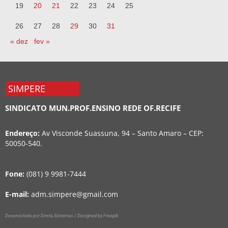
19
20
21
22
23
24
25
26
27
28
29
30
31
« dez
fev »
SIMPERE
SINDICATO MUN.PROF.ENSINO REDE OF.RECIFE
Endereço:
Av Visconde Suassuna, 94 – Santo Amaro – CEP:
50050-540.
Fone:
(081) 9 9981-7444
E-mail:
adm.simpere@gmail.com
Desenvolvido por Direta Sistemas /
Designed by Freepik