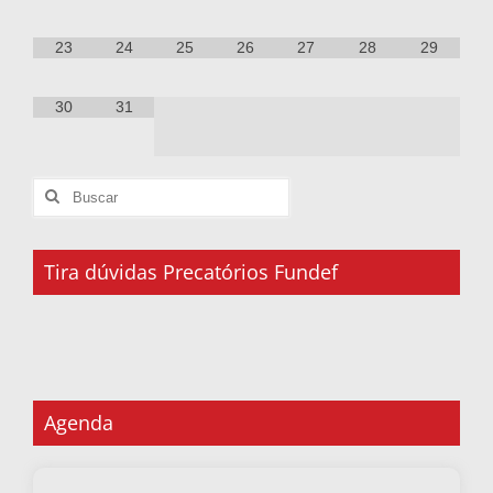
23
24
25
26
27
28
29
30
31
Tira dúvidas Precatórios Fundef
Agenda