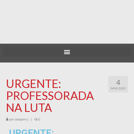
URGENTE:
4
MAR 2020
PROFESSORADA
NA LUTA
por
simpere
|
|
0
URGENTE: