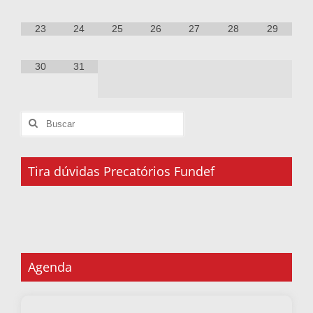
23
24
25
26
27
28
29
30
31
Tira dúvidas Precatórios Fundef
Agenda