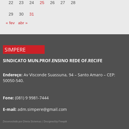
22
23
24
25
26
27
28
29
30
31
« fev
abr »
SIMPERE
SINDICATO MUN.PROF.ENSINO REDE OF.RECIFE
Endereço:
Av Visconde Suassuna, 94 – Santo Amaro – CEP:
50050-540.
Fone:
(081) 9 9981-7444
E-mail:
adm.simpere@gmail.com
Desenvolvido por Direta Sistemas /
Designed by Freepik