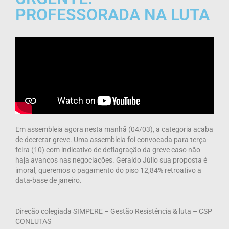
PROFESSORADA NA LUTA
Em assembleia agora nesta manhã (04/03), a categoria acaba
de decretar greve. Uma assembleia foi convocada para terça-
feira (10) com indicativo de deflagração da greve caso não
haja avanços nas negociações. Geraldo Júlio sua proposta é
imoral, queremos o pagamento do piso 12,84% retroativo a
data-base de janeiro.
Direção colegiada SIMPERE – Gestão Resistência & luta – CSP
CONLUTAS