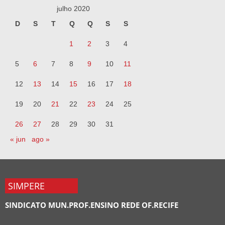
julho 2020
D
S
T
Q
Q
S
S
1
2
3
4
5
6
7
8
9
10
11
12
13
14
15
16
17
18
19
20
21
22
23
24
25
26
27
28
29
30
31
« jun
ago »
SIMPERE
SINDICATO MUN.PROF.ENSINO REDE OF.RECIFE