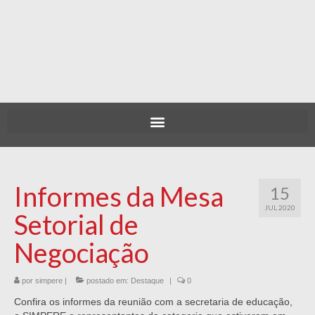
Informes da Mesa
15
JUL 2020
Setorial de
Negociação
por
simpere
|
postado em:
Destaque
|
0
Confira os informes da reunião com a secretaria de educação,