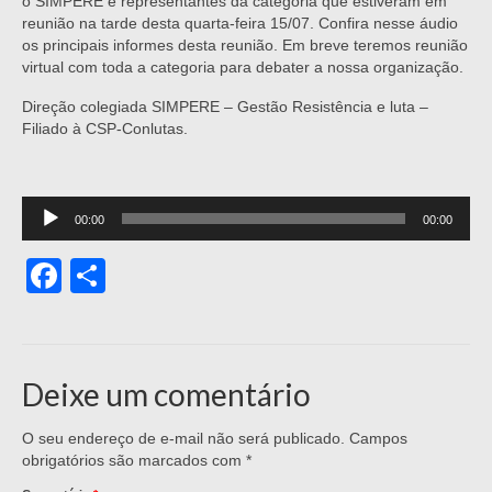
o SIMPERE e representantes da categoria que estiveram em
reunião na tarde desta quarta-feira 15/07. Confira nesse áudio
os principais informes desta reunião. Em breve teremos reunião
virtual com toda a categoria para debater a nossa organização.
Direção colegiada SIMPERE – Gestão Resistência e luta –
Filiado à CSP-Conlutas.
Tocador
00:00
00:00
de
áudio
Facebook
Share
Deixe um comentário
O seu endereço de e-mail não será publicado.
Campos
obrigatórios são marcados com
*