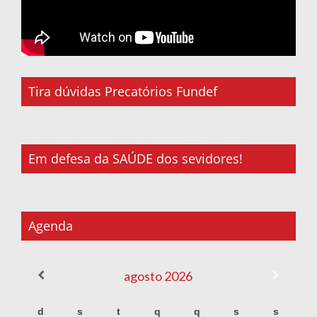
Tira dúvidas Precatórios Fundef
Em defesa da SAÚDE dos sevidores!
Agenda
agosto
2026
d
s
t
q
q
s
s