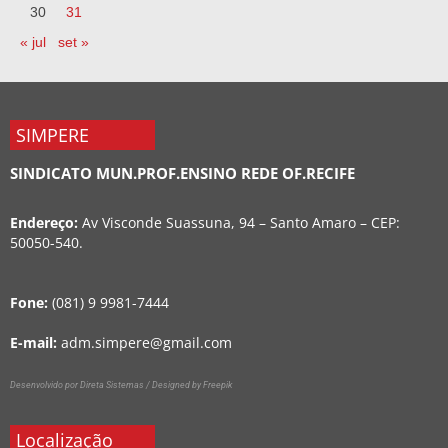
30
31
« jul
set »
SIMPERE
SINDICATO MUN.PROF.ENSINO REDE OF.RECIFE
Endereço:
Av Visconde Suassuna, 94 – Santo Amaro – CEP:
50050-540.
Fone:
(081) 9 9981-7444
E-mail:
adm.simpere@gmail.com
Desenvolvido por Direta Sistemas /
Designed by Freepik
Localização