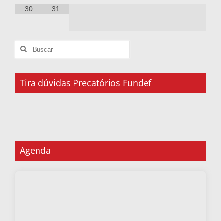
30
31
Tira dúvidas Precatórios Fundef
Agenda