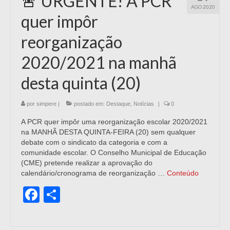
🚨 URGENTE! A PCR
AGO 2020
quer impôr
reorganização
2020/2021 na manhã
desta quinta (20)
por
simpere
|
postado em:
Destaque
,
Notícias
|
0
A PCR quer impôr uma reorganização escolar 2020/2021
na MANHÃ DESTA QUINTA-FEIRA (20) sem qualquer
debate com o sindicato da categoria e com a
comunidade escolar. O Conselho Municipal de Educação
(CME) pretende realizar a aprovação do
calendário/cronograma de reorganização …
Conteúdo
Facebook
Share