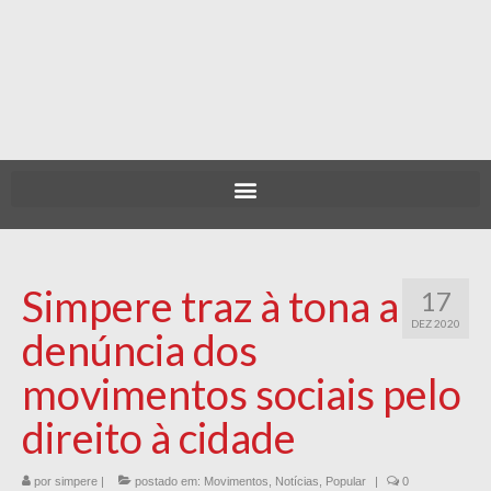
Simpere traz à tona a
17
DEZ 2020
denúncia dos
movimentos sociais pelo
direito à cidade
por
simpere
|
postado em:
Movimentos
,
Notícias
,
Popular
|
0