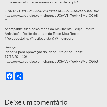
https://www.atoquedecaixanao.meurecife.org.br/
LINK DA TRANSMISSÃO AO VIVO DESSA SESSÃO ABSURDA
https://www.youtube.com/channel/UCtwV5x7oelkKSMo-OGbB_-
Q
Acompanhe tudo pelas redes do Movimento Ocupe Estelita,
Articulação Recife de Luta e da Rede Meu Recife:
@ocupeestelite, @recifedeluta & @meurecife
Serviço:
Plenária para Aprovação do Plano Diretor do Recife
17/12/20 – 10h –
https://www.youtube.com/channel/UCtwV5x7oelkKSMo-OGbB_-
Q
Facebook
Share
Deixe um comentário