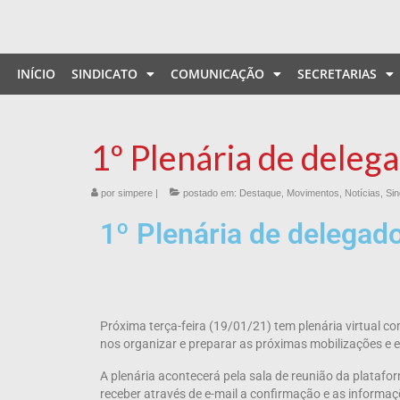
INÍCIO
SINDICATO
COMUNICAÇÃO
SECRETARIAS
1º Plenária de deleg
por
simpere
|
postado em:
Destaque
,
Movimentos
,
Notícias
,
Sin
1º Plenária de delegad
Próxima terça-feira (19/01/21) tem plenária virtual 
nos organizar e preparar as próximas mobilizações 
A plenária acontecerá pela sala de reunião da platafo
receber através de e-mail a confirmação e as informaç