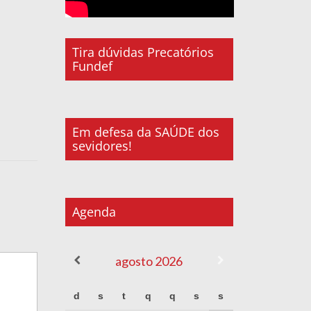
Tira dúvidas Precatórios
Fundef
Em defesa da SAÚDE dos
sevidores!
Agenda
agosto
2026
d
s
t
q
q
s
s