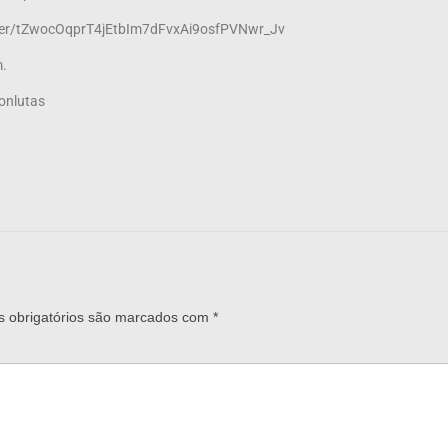
ister/tZwocOqprT4jEtbIm7dFvxAi9osfPVNwr_Jv
m.
Conlutas
 obrigatórios são marcados com
*