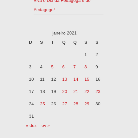
Viva o Dia da Pedagoga e do
Pedagogo!
janeiro 2021
D
S
T
Q
Q
S
S
1
2
3
4
5
6
7
8
9
10
11
12
13
14
15
16
17
18
19
20
21
22
23
24
25
26
27
28
29
30
31
« dez
fev »