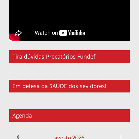
Tira dúvidas Precatórios Fundef
Em defesa da SAÚDE dos sevidores!
Agenda
agosto
2026