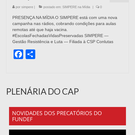
por
simpere
|
postado em:
SIMPERE na Mídia
|
0
PRESENÇA NA MÍDIA O SIMPERE está com uma nova
campanha nas rádios, cobrando condições para aulas
remotas até que haja vacina.
#EscolasFechadasVidasPreservadas SIMPERE —
Gestão Resistência e Luta — Filiada à CSP Conlutas
Facebook
Share
PLENÁRIA DO CAP
NOVIDADES DOS PRECATÓRIOS DO
FUNDEF