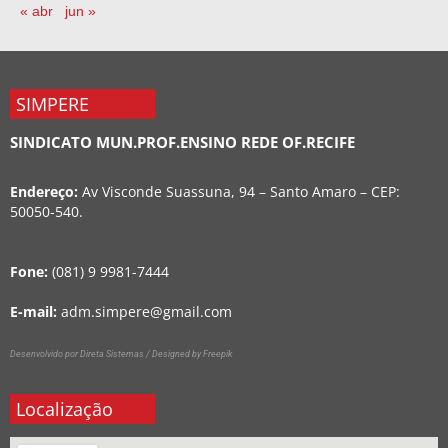
« abr
jun »
SIMPERE
SINDICATO MUN.PROF.ENSINO REDE OF.RECIFE
Endereço:
Av Visconde Suassuna, 94 – Santo Amaro – CEP:
50050-540.
Fone:
(081) 9 9981-7444
E-mail:
adm.simpere@gmail.com
Desenvolvido por Direta Sistemas /
Designed by Freepik
Localização