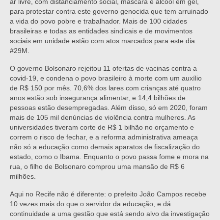
ar livre, com distanciamento social, máscara e álcool em gel,
para protestar contra este governo genocida que tem arruinado
a vida do povo pobre e trabalhador. Mais de 100 cidades
brasileiras e todas as entidades sindicais e de movimentos
sociais em unidade estão com atos marcados para este dia
#29M.
O governo Bolsonaro rejeitou 11 ofertas de vacinas contra a
covid-19, e condena o povo brasileiro à morte com um auxílio
de R$ 150 por mês. 70,6% dos lares com crianças até quatro
anos estão sob insegurança alimentar, e 14,4 bilhões de
pessoas estão desempregadas. Além disso, só em 2020, foram
mais de 105 mil denúncias de violência contra mulheres. As
universidades tiveram corte de R$ 1 bilhão no orçamento e
correm o risco de fechar, e a reforma administrativa ameaça
não só a educação como demais aparatos de fiscalização do
estado, como o Ibama. Enquanto o povo passa fome e mora na
rua, o filho de Bolsonaro comprou uma mansão de R$ 6
milhões.
Aqui no Recife não é diferente: o prefeito João Campos recebe
10 vezes mais do que o servidor da educação, e dá
continuidade a uma gestão que está sendo alvo da investigação