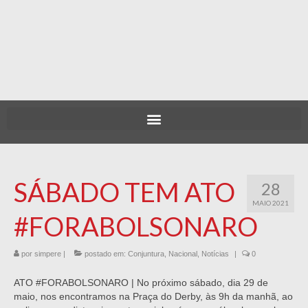
SÁBADO TEM ATO
28
MAIO 2021
#FORABOLSONARO
por
simpere
|
postado em:
Conjuntura
,
Nacional
,
Notícias
|
0
ATO #FORABOLSONARO | No próximo sábado, dia 29 de
maio, nos encontramos na Praça do Derby, às 9h da manhã, ao