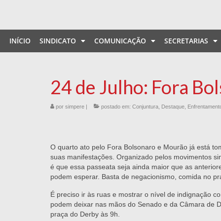
INÍCIO
SINDICATO
COMUNICAÇÃO
SECRETARIAS
24 de Julho: Fora Bo
por
simpere
|
postado em:
Conjuntura
,
Destaque
,
Enfrentament
O quarto ato pelo Fora Bolsonaro e Mourão já está to
suas manifestações. Organizado pelos movimentos sindi
é que essa passeata seja ainda maior que as anterior
podem esperar. Basta de negacionismo, comida no prat
É preciso ir às ruas e mostrar o nível de indignação
podem deixar nas mãos do Senado e da Câmara de Dep
praça do Derby às 9h.