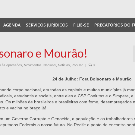
AGENDA
SERVIÇOS JURÍDICOS
FILIE-SE
PRECATÓRIOS DO F
lsonaro e Mourão!
o às opressões
,
Movimentos
,
Nacional
,
Notícias
,
Popular
|
0
24 de Julho: Fora Bolsonaro e Mourão
mando corpo nacional, em todas as capitais e muitos municípios já ma
cais, estudantis e sociais, entre eles a CSP Conlutas e o Simpere, a
es. Os milhões de brasileiros e brasileiras com fome, desempregados 
o e vacina no braço já!
 com um Governo Corrupto e Genocida, a população e os trabalhadores
utados Federais o nosso futuro. No Recife o ponto de encontro ser