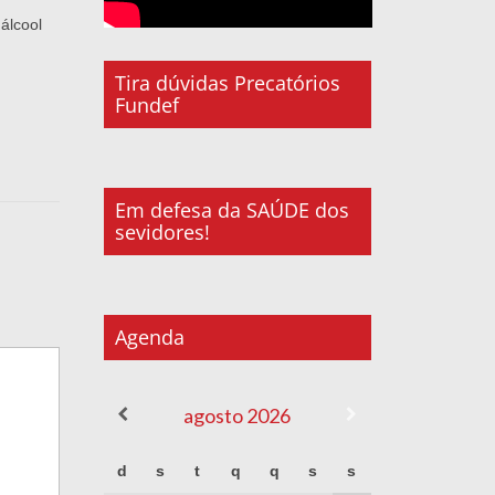
álcool
Tira dúvidas Precatórios
Fundef
Em defesa da SAÚDE dos
sevidores!
Agenda
agosto
2026
d
s
t
q
q
s
s