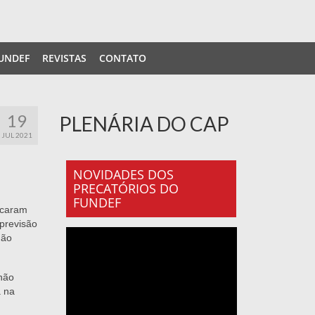
UNDEF
REVISTAS
CONTATO
19
PLENÁRIA DO CAP
JUL 2021
NOVIDADES DOS
PRECATÓRIOS DO
FUNDEF
rcaram
 previsão
não
 não
á na