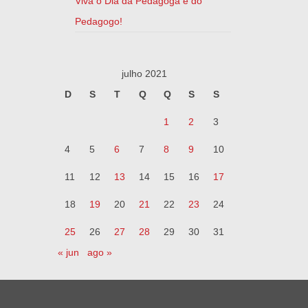
Viva o Dia da Pedagoga e do
Pedagogo!
julho 2021
D
S
T
Q
Q
S
S
1
2
3
4
5
6
7
8
9
10
11
12
13
14
15
16
17
18
19
20
21
22
23
24
25
26
27
28
29
30
31
« jun
ago »