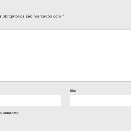
 obrigatórios são marcados com
*
Site
eu comentar.