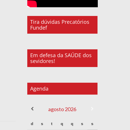
Tira dúvidas Precatórios
Fundef
Em defesa da SAÚDE dos
sevidores!
Agenda
agosto
2026
d
s
t
q
q
s
s