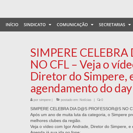
INÍCIO
SINDICATO
COMUNICAÇÃO
SECRETARIAS
SIMPERE CELEBRA
NO CFL – Veja o víd
Diretor do Simpere, 
agendamento do day
por
simpere
|
postado em:
Notícias
|
0
SIMPERE CELEBRA DIA D@S PROFESSOR@S NO C
Após um ano de muita luta da categoria, o Simpere p
melhores clubes da região.
Veja o vídeo com Igor Andrade, Diretor do Simpere, 
Agenda já sua ida no fone: