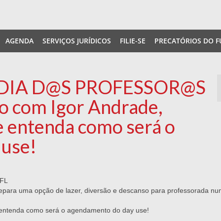
AGENDA
SERVIÇOS JURÍDICOS
FILIE-SE
PRECATÓRIOS DO F
 DIA D@S PROFESSOR@S
eo com Igor Andrade,
e entenda como será o
 use!
FL
repara uma opção de lazer, diversão e descanso para professorada n
e entenda como será o agendamento do day use!