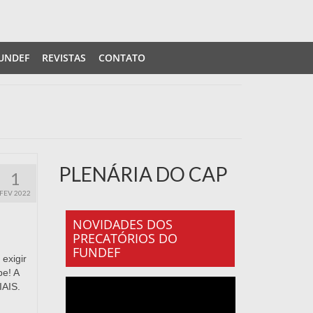
UNDEF
REVISTAS
CONTATO
PLENÁRIA DO CAP
1
FEV 2022
NOVIDADES DOS
PRECATÓRIOS DO
FUNDEF
exigir
pe! A
AIS.