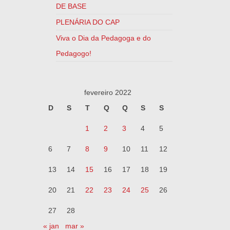
DE BASE
PLENÁRIA DO CAP
Viva o Dia da Pedagoga e do
Pedagogo!
fevereiro 2022
D
S
T
Q
Q
S
S
1
2
3
4
5
6
7
8
9
10
11
12
13
14
15
16
17
18
19
20
21
22
23
24
25
26
27
28
« jan
mar »