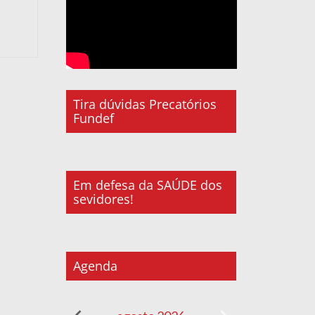
Tira dúvidas Precatórios
Fundef
Em defesa da SAÚDE dos
sevidores!
Agenda