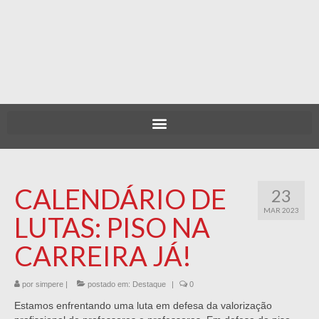
CALENDÁRIO DE
23
MAR 2023
LUTAS: PISO NA
CARREIRA JÁ!
por
simpere
|
postado em:
Destaque
|
0
Estamos enfrentando uma luta em defesa da valorização