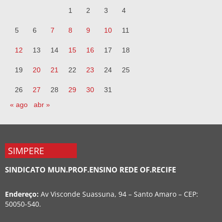
1
2
3
4
5
6
7
8
9
10
11
12
13
14
15
16
17
18
19
20
21
22
23
24
25
26
27
28
29
30
31
« ago
abr »
SIMPERE
SINDICATO MUN.PROF.ENSINO REDE OF.RECIFE
Endereço:
Av Visconde Suassuna, 94 – Santo Amaro – CEP:
50050-540.