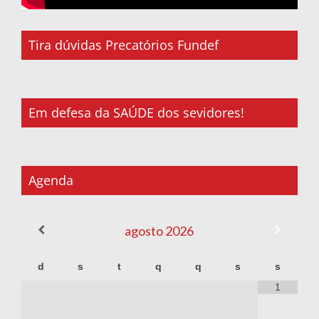
Tira dúvidas Precatórios Fundef
Em defesa da SAÚDE dos sevidores!
Agenda
agosto
2026
d
s
t
q
q
s
s
1