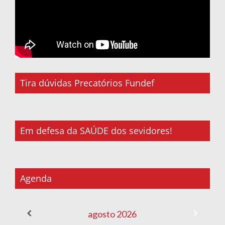
Tira dúvidas Precatórios Fundef
Em defesa da SAÚDE dos sevidores!
Agenda
agosto
2026