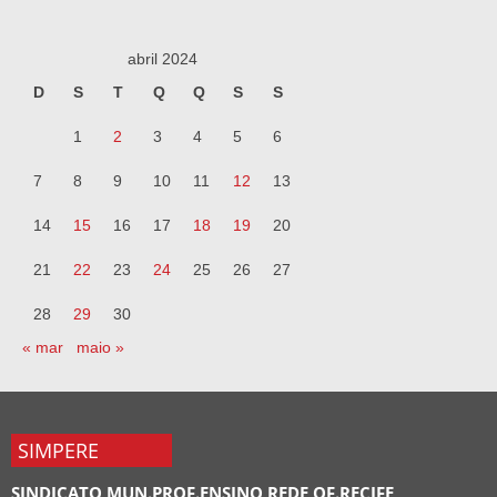
abril 2024
D
S
T
Q
Q
S
S
1
2
3
4
5
6
7
8
9
10
11
12
13
14
15
16
17
18
19
20
21
22
23
24
25
26
27
28
29
30
« mar
maio »
SIMPERE
SINDICATO MUN.PROF.ENSINO REDE OF.RECIFE