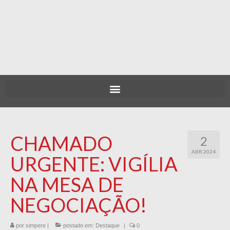
CHAMADO
2
ABR 2024
URGENTE: VIGÍLIA
NA MESA DE
NEGOCIAÇÃO!
por
simpere
|
postado em:
Destaque
|
0