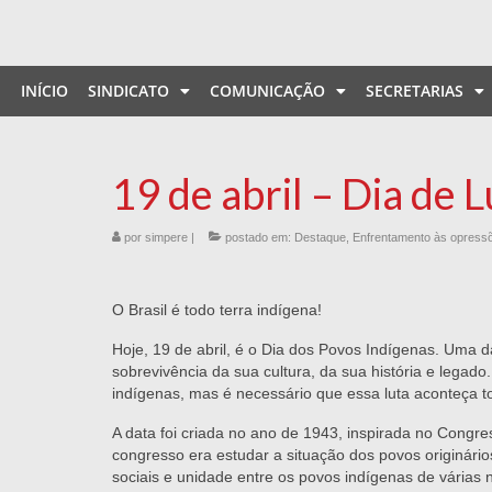
INÍCIO
SINDICATO
COMUNICAÇÃO
SECRETARIAS
19 de abril – Dia de 
por
simpere
|
postado em:
Destaque
,
Enfrentamento às opress
O Brasil é todo terra indígena!
Hoje, 19 de abril, é o Dia dos Povos Indígenas. Uma da
sobrevivência da sua cultura, da sua história e legado
indígenas, mas é necessário que essa luta aconteça t
A data foi criada no ano de 1943, inspirada no Congre
congresso era estudar a situação dos povos originários
sociais e unidade entre os povos indígenas de várias 