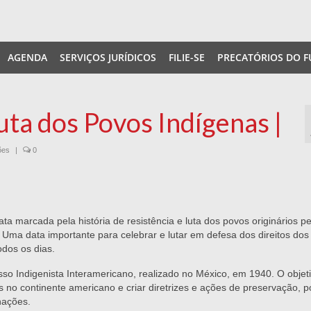
AGENDA
SERVIÇOS JURÍDICOS
FILIE-SE
PRECATÓRIOS DO F
Luta dos Povos Indígenas |
ões
|
0
ta marcada pela história de resistência e luta dos povos originários pe
. Uma data importante para celebrar e lutar em defesa dos direitos dos
odos os dias.
sso Indigenista Interamericano, realizado no México, em 1940. O objet
 no continente americano e criar diretrizes e ações de preservação, po
nações.