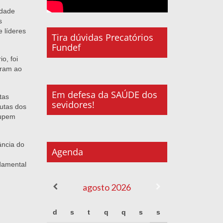
idade
s
 líderes
Tira dúvidas Precatórios
Fundef
o, foi
íram ao
Em defesa da SAÚDE dos
tas
sevidores!
utas dos
cupem
ância do
Agenda
ndamental
agosto
2026
d
s
t
q
q
s
s