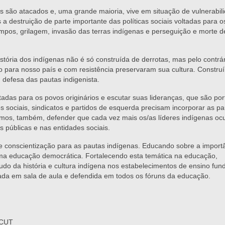
s são atacados e, uma grande maioria, vive em situação de vulnerabil
a destruição de parte importante das políticas sociais voltadas para o
mpos, grilagem, invasão das terras indígenas e perseguição e morte de
stória dos indígenas não é só construída de derrotas, mas pelo contrári
 para nosso país e com resistência preservaram sua cultura. Constru
 defesa das pautas indigenista.
oltadas para os povos originários e escutar suas lideranças, que são por
ociais, sindicatos e partidos de esquerda precisam incorporar as pa
amos, também, defender que cada vez mais os/as líderes indígenas o
s públicas e nas entidades sociais.
 conscientização para as pautas indígenas. Educando sobre a import
 uma educação democrática. Fortalecendo esta temática na educação,
studo da história e cultura indígena nos estabelecimentos de ensino fu
dada em sala de aula e defendida em todos os fóruns da educação.
 CUT