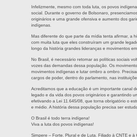
Infelizmente, mesmo com toda luta, os povos indígena
social. Durante o governo de Bolsonaro, presenciamos 
originários e uma grande ofensiva e aumento dos gari
indígenas.
Mas diferente do que parte da mídia tenta afirmar, a hi
com muita luta que eles construíram um grande legado
longo da história grandes lideranças e movimentos em
No Brasil, é necessário retomar as políticas sociais v
vozes das demandas dessa população. Os movimentos s
movimentos indígenas e lutar ombro a ombro. Precis
cargos de poder, dentro do parlamento, nas instituiçõe
Acreditamos que a educação é um importante canal de
legado e da vida dos povos originários e garantindo
efetivando a Lei 11.645/08, que torna obrigatório o e
e médio. A história dessa população precisa ser estu
O Brasil é todo terra indígena!
Viva a luta dos povos indígenas!
Simpere – Forte, Plural e de Luta. Filiado à CNTE e à