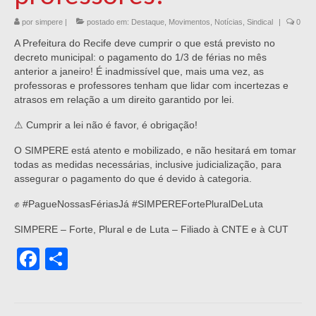
por
simpere
|
postado em:
Destaque
,
Movimentos
,
Notícias
,
Sindical
|
0
A Prefeitura do Recife deve cumprir o que está previsto no
decreto municipal: o pagamento do 1/3 de férias no mês
anterior a janeiro! É inadmissível que, mais uma vez, as
professoras e professores tenham que lidar com incertezas e
atrasos em relação a um direito garantido por lei.
⚠ Cumprir a lei não é favor, é obrigação!
O SIMPERE está atento e mobilizado, e não hesitará em tomar
todas as medidas necessárias, inclusive judicialização, para
assegurar o pagamento do que é devido à categoria.
✊ #PagueNossasFériasJá #SIMPEREFortePluralDeLuta
SIMPERE – Forte, Plural e de Luta – Filiado à CNTE e à CUT
Facebook
Share