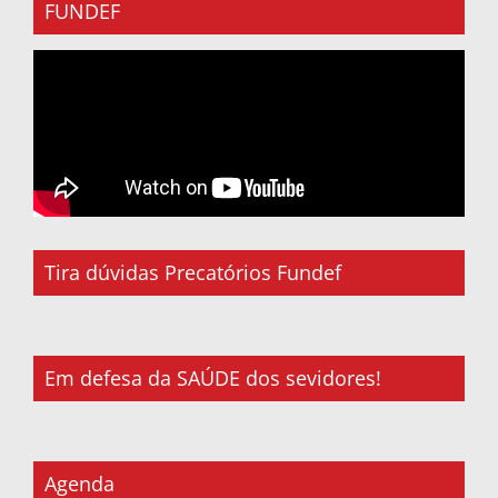
FUNDEF
Tira dúvidas Precatórios Fundef
Em defesa da SAÚDE dos sevidores!
Agenda