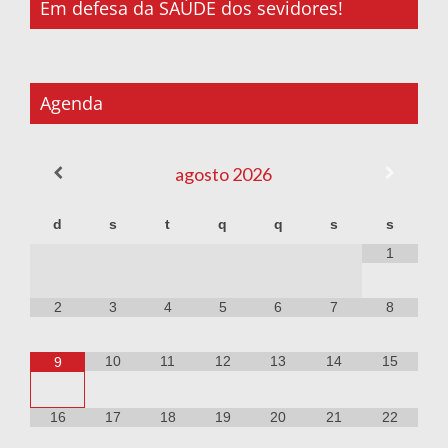
Em defesa da SAÚDE dos sevidores!
Agenda
agosto
2026
d
s
t
q
q
s
s
1
2
3
4
5
6
7
8
10
11
12
13
14
15
9
16
17
18
19
20
21
22