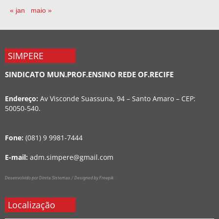
« jan
maio »
SIMPERE
SINDICATO MUN.PROF.ENSINO REDE OF.RECIFE
Endereço:
Av Visconde Suassuna, 94 – Santo Amaro – CEP:
50050-540.
Fone:
(081) 9 9981-7444
E-mail:
adm.simpere@gmail.com
Desenvolvido por Direta Sistemas /
Designed by Freepik
Localização