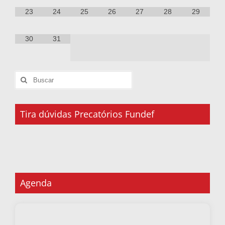
23
24
25
26
27
28
29
30
31
Tira dúvidas Precatórios Fundef
Agenda