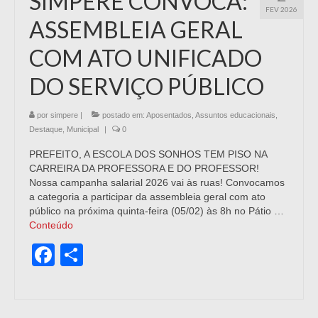
SIMPERE CONVOCA:
FEV 2026
ASSEMBLEIA GERAL
COM ATO UNIFICADO
DO SERVIÇO PÚBLICO
por
simpere
|
postado em:
Aposentados
,
Assuntos educacionais
,
Destaque
,
Municipal
|
0
PREFEITO, A ESCOLA DOS SONHOS TEM PISO NA
CARREIRA DA PROFESSORA E DO PROFESSOR!
Nossa campanha salarial 2026 vai às ruas! Convocamos
a categoria a participar da assembleia geral com ato
público na próxima quinta-feira (05/02) às 8h no Pátio …
Conteúdo
Facebook
Share