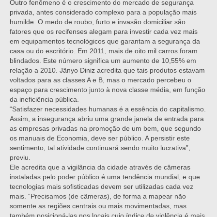
Outro fenômeno é o crescimento do mercado de segurança
privada, antes considerado complexo para a população mais
humilde. O medo de roubo, furto e invasão domiciliar são
fatores que os recifenses alegam para investir cada vez mais
em equipamentos tecnológicos que garantam a segurança da
casa ou do escritório. Em 2011, mais de oito mil carros foram
blindados. Este número significa um aumento de 10,55% em
relação a 2010. Jânyo Diniz acredita que tais produtos estavam
voltados para as classes A e B, mas o mercado percebeu o
espaço para crescimento junto à nova classe média, em função
da ineficiência pública.
“Satisfazer necessidades humanas é a essência do capitalismo.
Assim, a insegurança abriu uma grande janela de entrada para
as empresas privadas na promoção de um bem, que segundo
os manuais de Economia, deve ser público. A persistir este
sentimento, tal atividade continuará sendo muito lucrativa”,
previu.
Ele acredita que a vigilância da cidade através de câmeras
instaladas pelo poder público é uma tendência mundial, e que
tecnologias mais sofisticadas devem ser utilizadas cada vez
mais. “Precisamos (de câmeras), de forma a mapear não
somente as regiões centrais ou mais movimentadas, mas
também posicioná-las nos locais cujo índice de violência é mais