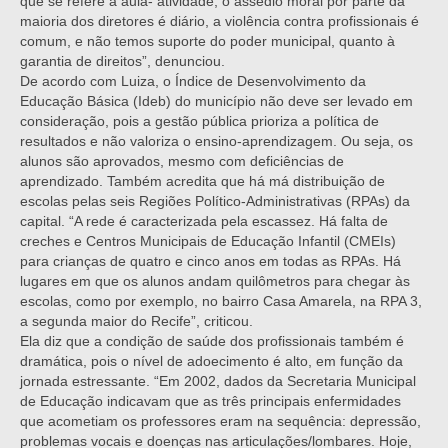
que se refere à aula- atividade, o assédio moral por parte da
maioria dos diretores é diário, a violência contra profissionais é
comum, e não temos suporte do poder municipal, quanto à
garantia de direitos”, denunciou.
De acordo com Luiza, o Índice de Desenvolvimento da
Educação Básica (Ideb) do município não deve ser levado em
consideração, pois a gestão pública prioriza a política de
resultados e não valoriza o ensino-aprendizagem. Ou seja, os
alunos são aprovados, mesmo com deficiências de
aprendizado. Também acredita que há má distribuição de
escolas pelas seis Regiões Político-Administrativas (RPAs) da
capital. “A rede é caracterizada pela escassez. Há falta de
creches e Centros Municipais de Educação Infantil (CMEIs)
para crianças de quatro e cinco anos em todas as RPAs. Há
lugares em que os alunos andam quilômetros para chegar às
escolas, como por exemplo, no bairro Casa Amarela, na RPA 3,
a segunda maior do Recife”, criticou.
Ela diz que a condição de saúde dos profissionais também é
dramática, pois o nível de adoecimento é alto, em função da
jornada estressante. “Em 2002, dados da Secretaria Municipal
de Educação indicavam que as três principais enfermidades
que acometiam os professores eram na sequência: depressão,
problemas vocais e doenças nas articulações/lombares. Hoje,