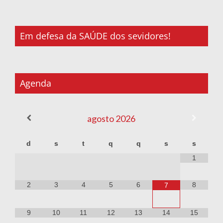
Em defesa da SAÚDE dos sevidores!
Agenda
agosto
2026
d
s
t
q
q
s
s
1
2
3
4
5
6
8
7
9
10
11
12
13
14
15