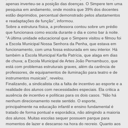
apenas inverteu-se a posição das doenças. O Simpere tem uma
pesquisa em andamento, onde mostra que 39% dos docentes
estão deprimidos, percentual demonstrado pelos afastamentos
e readaptações de função”, informou.
Sobre a estrutura física, a professora contou sobre um prédio
que funcionava como escola durante o dia e como bar à noite.
“A última unidade educacional que o Simpere visitou e filmou foi
a Escola Municipal Nossa Senhora da Penha, que estava em
funcionamento, com uma fossa estourada em seu interior. Há
também a Escola Municipal Karlla Patrícia, que alaga em dias
de chuva; a Escola Municipal de Artes João Pernambuco, que
está com problemas estruturais graves, além da carência de
professores, de equipamentos de iluminação para teatro e de
instrumentos musicais”, revelou.
Finalizando, a sindicalista cita a falta de incentivo ao esporte e a
realidade dos alunos com necessidades especiais. Ela critica a
ausência de incentivo e políticas para os dois casos. “Não há
nenhum direcionamento neste sentido. O esporte,
principalmente na educação infantil e ensino fundamental é
tratado de forma pontual e esporádica, não atingindo a maioria
dos alunos. Muitas escolas sequer possuem parque para
momentos de lazer e descanso na hora do recreio. Quanto aos