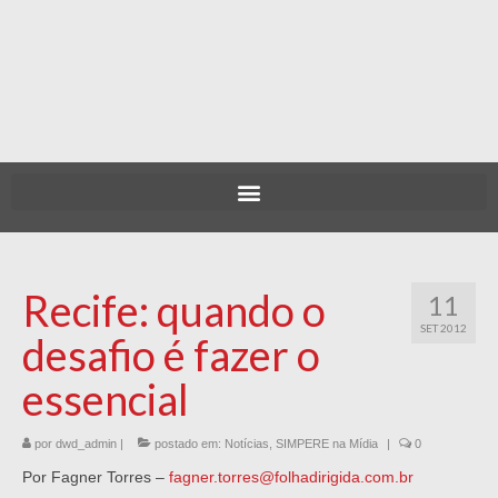
Recife: quando o
11
SET 2012
desafio é fazer o
essencial
por
dwd_admin
|
postado em:
Notícias
,
SIMPERE na Mídia
|
0
Por Fagner Torres –
fagner.torres@folhadirigida.com.br