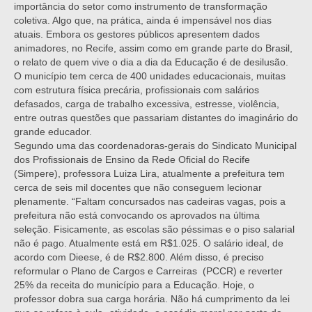
importância do setor como instrumento de transformação
coletiva. Algo que, na prática, ainda é impensável nos dias
atuais. Embora os gestores públicos apresentem dados
animadores, no Recife, assim como em grande parte do Brasil,
o relato de quem vive o dia a dia da Educação é de desilusão.
O município tem cerca de 400 unidades educacionais, muitas
com estrutura física precária, profissionais com salários
defasados, carga de trabalho excessiva, estresse, violência,
entre outras questões que passariam distantes do imaginário do
grande educador.
Segundo uma das coordenadoras-gerais do Sindicato Municipal
dos Profissionais de Ensino da Rede Oficial do Recife
(Simpere), professora Luiza Lira, atualmente a prefeitura tem
cerca de seis mil docentes que não conseguem lecionar
plenamente. “Faltam concursados nas cadeiras vagas, pois a
prefeitura não está convocando os aprovados na última
seleção. Fisicamente, as escolas são péssimas e o piso salarial
não é pago. Atualmente está em R$1.025. O salário ideal, de
acordo com Dieese, é de R$2.800. Além disso, é preciso
reformular o Plano de Cargos e Carreiras (PCCR) e reverter
25% da receita do município para a Educação. Hoje, o
professor dobra sua carga horária. Não há cumprimento da lei