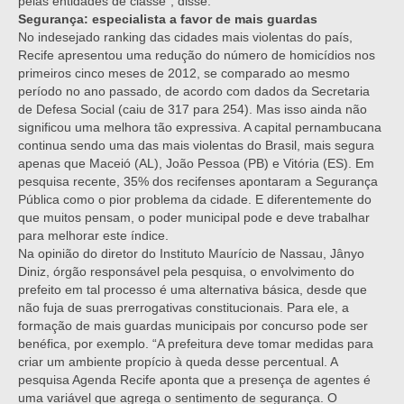
pelas entidades de classe”, disse.
Segurança: especialista a favor de mais guardas
No indesejado ranking das cidades mais violentas do país,
Recife apresentou uma redução do número de homicídios nos
primeiros cinco meses de 2012, se comparado ao mesmo
período no ano passado, de acordo com dados da Secretaria
de Defesa Social (caiu de 317 para 254). Mas isso ainda não
significou uma melhora tão expressiva. A capital pernambucana
continua sendo uma das mais violentas do Brasil, mais segura
apenas que Maceió (AL), João Pessoa (PB) e Vitória (ES). Em
pesquisa recente, 35% dos recifenses apontaram a Segurança
Pública como o pior problema da cidade. E diferentemente do
que muitos pensam, o poder municipal pode e deve trabalhar
para melhorar este índice.
Na opinião do diretor do Instituto Maurício de Nassau, Jânyo
Diniz, órgão responsável pela pesquisa, o envolvimento do
prefeito em tal processo é uma alternativa básica, desde que
não fuja de suas prerrogativas constitucionais. Para ele, a
formação de mais guardas municipais por concurso pode ser
benéfica, por exemplo. “A prefeitura deve tomar medidas para
criar um ambiente propício à queda desse percentual. A
pesquisa Agenda Recife aponta que a presença de agentes é
uma variável que agrega o sentimento de segurança. O