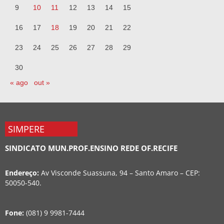
9
10
11
12
13
14
15
16
17
18
19
20
21
22
23
24
25
26
27
28
29
30
« ago
out »
SIMPERE
SINDICATO MUN.PROF.ENSINO REDE OF.RECIFE
Endereço:
Av Visconde Suassuna, 94 – Santo Amaro – CEP:
50050-540.
Fone:
(081) 9 9981-7444