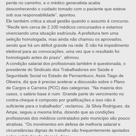
perde no caminho, e o médico generalista acaba
desconhecendo o cuidado tomado com o paciente que esteve
sob sua responsabilidade”, apontou.
Ele também critica a atual gestão quando o assunto é concurso.
“Recife tem cerca de 2.100 médicos concursados e estamos
vivenciando uma situação esdrúxula. A prefeitura tem uma
seleção homologada, mas ainda não chamou os aprovados,
sendo que há um déficit grande na rede. E não há impedimento
eleitoral para as convocações, uma vez que o resultado foi
homologado antes do prazo”, afirmou.
A condição salarial dos profissionais também é questionada, o
presidente do Sindicato dos Trabalhadores em Saúde e
Seguridade Social no Estado de Pernambuco, Assis Tiago de
Oliveira, diz que é preciso acelerar a discussão sobre o Plano
de Cargos e Carreira (PCC) das categorias. “Na maioria dos
casos, o salário base é ruim. Grande parte do vencimento no
contra-cheque é composto por gratificações e isso não é
suficiente para o trabalhador”, reclamou. Já Silvia Rodrigues, da
Ampe, seguiu a mesma linha, dizendo que as condições
profissionais dos médicos contratados pelo município são pouco
atrativas. “Os movimentos em defesa de melhoria salarial e
circunstâncias dignas de trabalho são frequentemente apoiados