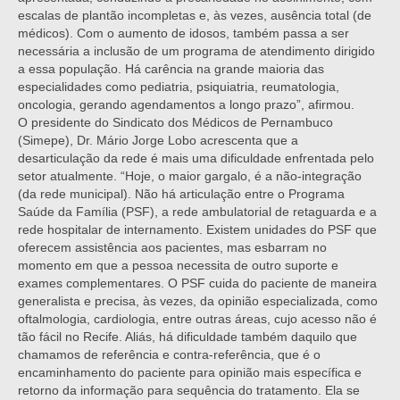
escalas de plantão incompletas e, às vezes, ausência total (de
médicos). Com o aumento de idosos, também passa a ser
necessária a inclusão de um programa de atendimento dirigido
a essa população. Há carência na grande maioria das
especialidades como pediatria, psiquiatria, reumatologia,
oncologia, gerando agendamentos a longo prazo”, afirmou.
O presidente do Sindicato dos Médicos de Pernambuco
(Simepe), Dr. Mário Jorge Lobo acrescenta que a
desarticulação da rede é mais uma dificuldade enfrentada pelo
setor atualmente. “Hoje, o maior gargalo, é a não-integração
(da rede municipal). Não há articulação entre o Programa
Saúde da Família (PSF), a rede ambulatorial de retaguarda e a
rede hospitalar de internamento. Existem unidades do PSF que
oferecem assistência aos pacientes, mas esbarram no
momento em que a pessoa necessita de outro suporte e
exames complementares. O PSF cuida do paciente de maneira
generalista e precisa, às vezes, da opinião especializada, como
oftalmologia, cardiologia, entre outras áreas, cujo acesso não é
tão fácil no Recife. Aliás, há dificuldade também daquilo que
chamamos de referência e contra-referência, que é o
encaminhamento do paciente para opinião mais específica e
retorno da informação para sequência do tratamento. Ela se