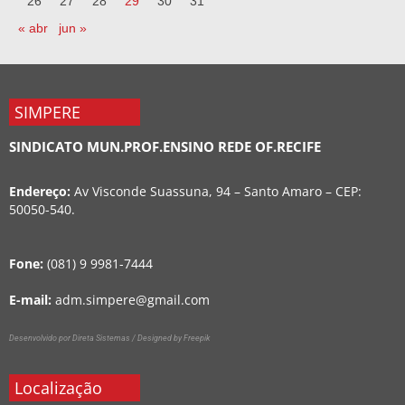
26
27
28
29
30
31
« abr
jun »
SIMPERE
SINDICATO MUN.PROF.ENSINO REDE OF.RECIFE
Endereço:
Av Visconde Suassuna, 94 – Santo Amaro – CEP:
50050-540.
Fone:
(081) 9 9981-7444
E-mail:
adm.simpere@gmail.com
Desenvolvido por Direta Sistemas /
Designed by Freepik
Localização