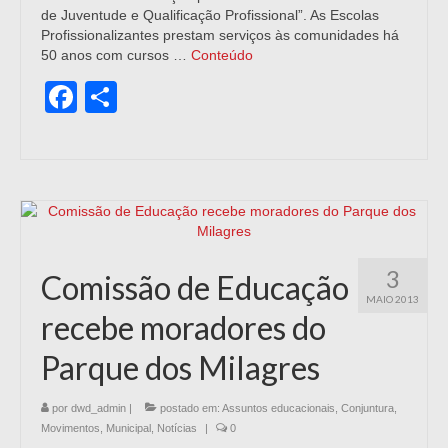
de Juventude e Qualificação Profissional”. As Escolas
Profissionalizantes prestam serviços às comunidades há
50 anos com cursos …
Conteúdo
Facebook
Share
3
Comissão de Educação
MAIO 2013
recebe moradores do
Parque dos Milagres
por
dwd_admin
|
postado em:
Assuntos educacionais
,
Conjuntura
,
Movimentos
,
Municipal
,
Notícias
|
0