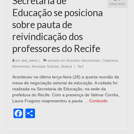
Secretaria de
MAIO 2013
Educação se posiciona
sobre pauta de
reivindicação dos
professores do Recife
por
dwd_admin
|
postado em:
Assuntos educacionais
,
Conjuntura
,
Movimentos
,
Municipal
,
Notícias
,
Sindical
|
0
Aconteceu na última terça-feira (28) a quarta reunião da
mesa de negociação setorial da educação. A rodada foi
realizada na Secretaria de Educação, na sede da
prefeitura do Recife. Com a presença de Valmar Corrêa,
Laura Fragoso reapresentou a pauta …
Conteúdo
Facebook
Share