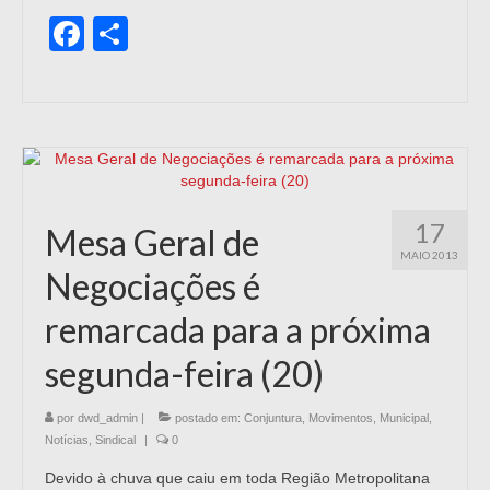
Facebook
Share
17
Mesa Geral de
MAIO 2013
Negociações é
remarcada para a próxima
segunda-feira (20)
por
dwd_admin
|
postado em:
Conjuntura
,
Movimentos
,
Municipal
,
Notícias
,
Sindical
|
0
Devido à chuva que caiu em toda Região Metropolitana