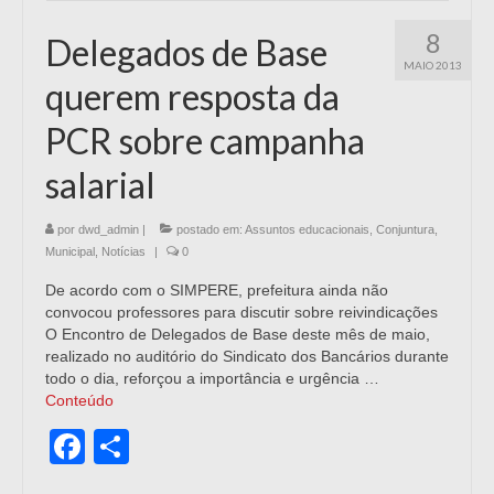
8
Delegados de Base
MAIO 2013
querem resposta da
PCR sobre campanha
salarial
por
dwd_admin
|
postado em:
Assuntos educacionais
,
Conjuntura
,
Municipal
,
Notícias
|
0
De acordo com o SIMPERE, prefeitura ainda não
convocou professores para discutir sobre reivindicações
O Encontro de Delegados de Base deste mês de maio,
realizado no auditório do Sindicato dos Bancários durante
todo o dia, reforçou a importância e urgência …
Conteúdo
Facebook
Share