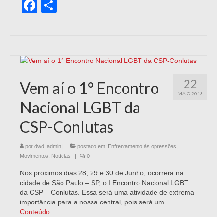
Facebook
Share
22
Vem aí o 1° Encontro
MAIO 2013
Nacional LGBT da
CSP-Conlutas
por
dwd_admin
|
postado em:
Enfrentamento às opressões
,
Movimentos
,
Notícias
|
0
Nos próximos dias 28, 29 e 30 de Junho, ocorrerá na
cidade de São Paulo – SP, o I Encontro Nacional LGBT
da CSP – Conlutas. Essa será uma atividade de extrema
importância para a nossa central, pois será um …
Conteúdo