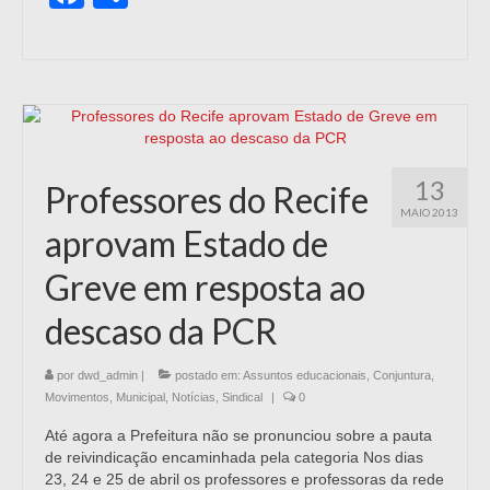
13
Professores do Recife
MAIO 2013
aprovam Estado de
Greve em resposta ao
descaso da PCR
por
dwd_admin
|
postado em:
Assuntos educacionais
,
Conjuntura
,
Movimentos
,
Municipal
,
Notícias
,
Sindical
|
0
Até agora a Prefeitura não se pronunciou sobre a pauta
de reivindicação encaminhada pela categoria Nos dias
23, 24 e 25 de abril os professores e professoras da rede