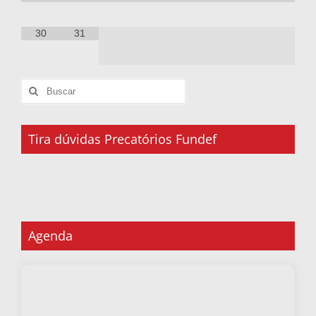
30
31
Tira dúvidas Precatórios Fundef
Agenda