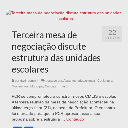
22
Terceira mesa de
MAIO 2013
negociação discute
estrutura das unidades
escolares
por
dwd_admin
|
postado em:
Assuntos educacionais
,
Conjuntura
,
Movimentos
,
Municipal
,
Notícias
|
0
PCR se comprometeu a construir novos CMEIS e escolas
A terceira reunião da mesa de negociação aconteceu na
última terça-feira (21), na sede da Prefeitura. O encontro
foi marcado para que a PCR apresentasse a sua
proposta sobre a estrutura …
Conteúdo