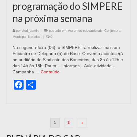
programação do SIMPERE
na próxima semana
por
dwd_admin
|
postado em:
Assuntos educacionais
,
Conjuntura
,
Municipal
,
Notícias
|
0
Na segunda-feira (06), o SIMPERE irá realizar mais um
Encontro de Delegado (a) de Base. O evento acontecerá
no auditório do Sindicato dos Bancários, das 8h às 12h e
das 14h às 18h. Pauta: – Informes – Aula-atividade –
Campanha …
Conteúdo
Facebook
Share
1
2
»