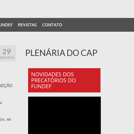
UNDEF
REVISTAS
CONTATO
29
PLENÁRIA DO CAP
AGO 2014
NOVIDADES DOS
PRECATÓRIOS DO
FUNDEF
, SEÇÃO
ou
co, as