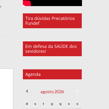
e
Tira dúvidas Precatórios
Fundef
Em defesa da SAÚDE dos
sevidores!
Agenda
agosto
2026
d
s
t
q
q
s
s