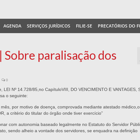
AGENDA
SERVIÇOS JURÍDICOS
FILIE-SE
PRECATÓRIOS DO F
obre paralisação dos
0
cife, LEI Nº 14.728/85,no CapítuloVIII, DO VENCIMENTO E VANTAGES
a o seguinte:
e o mês, por motivo de doença, comprovada mediante atestado médico,
ritério do titular do órgão onde tiver exercício”
nar com autonomia baseado legalmente no Estatuto do Servidor Públi
fato, sendo alheio a vontade dos servidores, se enquadra na definição