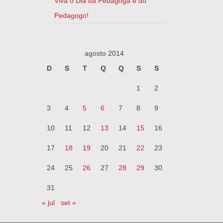
Viva o Dia da Pedagoga e do
Pedagogo!
agosto 2014
D
S
T
Q
Q
S
S
1
2
3
4
5
6
7
8
9
10
11
12
13
14
15
16
17
18
19
20
21
22
23
24
25
26
27
28
29
30
31
« jul
set »