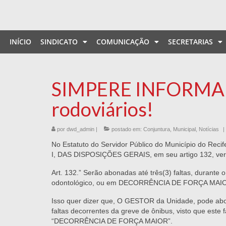
INÍCIO
SINDICATO
COMUNICAÇÃO
SECRETARIAS
SIMPERE INFORMA| S
rodoviários!
por
dwd_admin
|
postado em:
Conjuntura
,
Municipal
,
Notícias
|
No Estatuto do Servidor Público do Município do Re
I, DAS DISPOSIÇÕES GERAIS, em seu artigo 132, vers
Art. 132.” Serão abonadas até três(3) faltas, durant
odontológico, ou em DECORRÊNCIA DE FORÇA MAIOR, a c
Isso quer dizer que, O GESTOR da Unidade, pode abo
faltas decorrentes da greve de ônibus, visto que este 
“DECORRÊNCIA DE FORÇA MAIOR”.