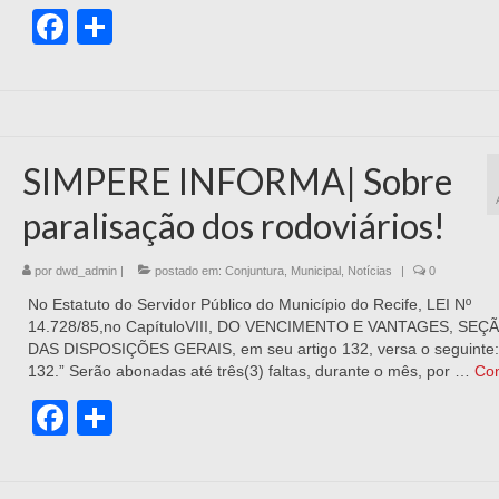
Facebook
Share
SIMPERE INFORMA| Sobre
paralisação dos rodoviários!
por
dwd_admin
|
postado em:
Conjuntura
,
Municipal
,
Notícias
|
0
No Estatuto do Servidor Público do Município do Recife, LEI Nº
14.728/85,no CapítuloVIII, DO VENCIMENTO E VANTAGES, SEÇÃ
DAS DISPOSIÇÕES GERAIS, em seu artigo 132, versa o seguinte: 
132.” Serão abonadas até três(3) faltas, durante o mês, por …
Co
Facebook
Share