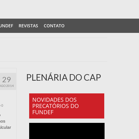
UNDEF
REVISTAS
CONTATO
PLENÁRIA DO CAP
29
AGO 2014
NOVIDADES DOS
PRECATÓRIOS DO
0
FUNDEF
o
sos
lcular