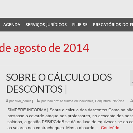
AGENDA
SERVIÇOS JURÍDICOS
FILIE-SE
PRECATÓRIOS DO F
 de agosto de 2014
SOBRE O CÁLCULO DOS
DESCONTOS |
por
dwd_admin
|
postado em:
Assuntos educacionais
,
Conjuntura
,
Notícias
|
SIMPERE INFORMA | Sobre o cálculo dos descontos Como se nã
bastasse o covarde ataque aos professores, no desconto dos nos
salários, a gestão PSB/PCdoB se dá ao luxo de equivocar-se ao ca
os valores nos contracheques. Mas o absurdo …
Conteúdo