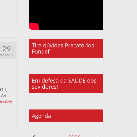
Tira dúvidas Precatórios
29
Fundef
AGO 2014
Em defesa da SAÚDE dos
sevidores!
O I,
Art.
nteúdo
Agenda