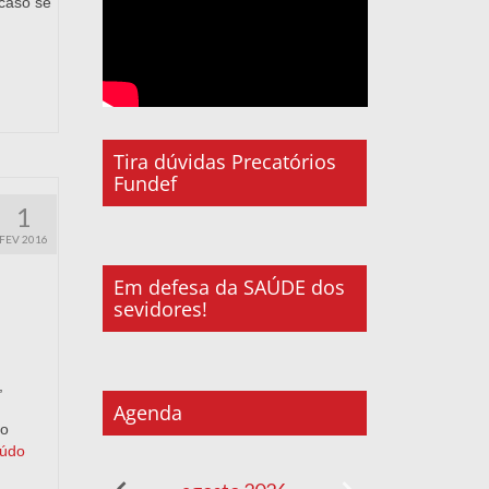
 caso se
Tira dúvidas Precatórios
Fundef
1
FEV 2016
Em defesa da SAÚDE dos
sevidores!
s,
Agenda
no
údo