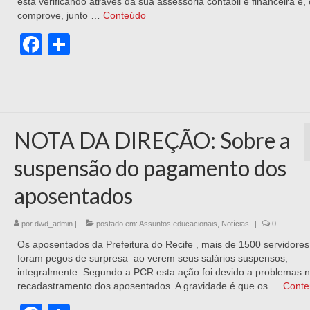
está verificando através da sua assessoria contábil e financeira e,
comprove, junto …
Conteúdo
Facebook
Share
NOTA DA DIREÇÃO: Sobre a
suspensão do pagamento dos
aposentados
por
dwd_admin
|
postado em:
Assuntos educacionais
,
Notícias
|
0
Os aposentados da Prefeitura do Recife , mais de 1500 servidore
foram pegos de surpresa ao verem seus salários suspensos,
integralmente. Segundo a PCR esta ação foi devido a problemas 
recadastramento dos aposentados. A gravidade é que os …
Conte