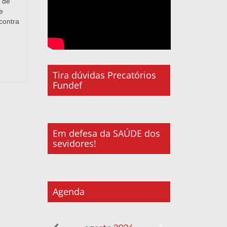
 de
e
contra
Tira dúvidas Precatórios
Fundef
Em defesa da SAÚDE dos
sevidores!
Agenda