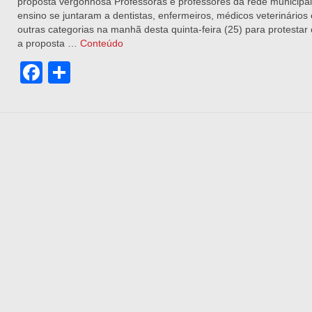
proposta vergonhosa Professoras e professores da rede municipal
ensino se juntaram a dentistas, enfermeiros, médicos veterinários 
outras categorias na manhã desta quinta-feira (25) para protestar 
a proposta …
Conteúdo
Facebook
Share