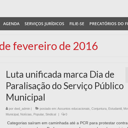
AGENDA
SERVIÇOS JURÍDICOS
FILIE-SE
PRECATÓRIOS DO F
 de fevereiro de 2016
Luta unificada marca Dia de
Paralisação do Serviço Público
Municipal
por
dwd_admin
|
postado em:
Assuntos educacionais
,
Conjuntura
,
Estudantil
,
Mo
Municipal
,
Notícias
,
Popular
,
Sindical
|
0
Categorias saíram em caminhada até a PCR para protestar contra